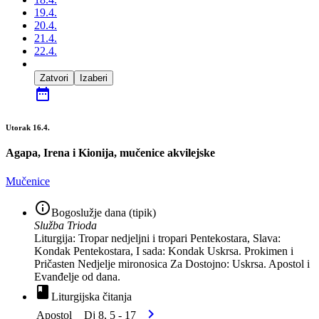
19.4.
20.4.
21.4.
22.4.
Zatvori
Izaberi
date_range
Utorak 16.4.
Agapa, Irena i Kionija, mučenice akvilejske
Mučenice
info_outline
Bogoslužje dana (tipik)
Služba Trioda
Liturgija: Tropar nedjeljni i tropari Pentekostara, Slava:
Kondak Pentekostara, I sada: Kondak Uskrsa. Prokimen i
Pričasten Nedjelje mironosica Za Dostojno: Uskrsa. Apostol i
Evanđelje od dana.
book
Liturgijska čitanja
chevron_right
Apostol
Dj 8, 5 - 17