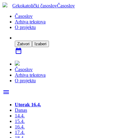
Grkokatolički časoslov
Časoslov
Časoslov
Arhiva tekstova
O projektu
Zatvori
Izaberi
date_range
Časoslov
Arhiva tekstova
O projektu
menu
Utorak 16.4.
Danas
14.4.
15.4.
16.4.
17.4.
18.4.