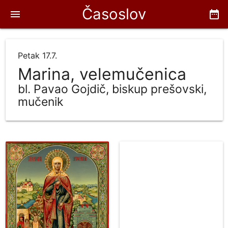
Časoslov
menu
date_range
Petak 17.7.
Marina, velemučenica
bl. Pavao Gojdič, biskup prešovski,
mučenik