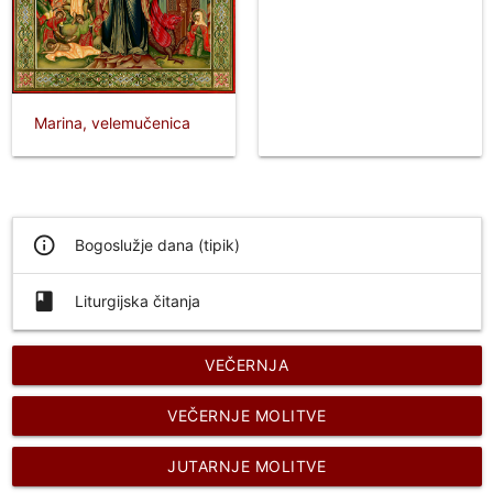
Marina, velemučenica
info_outline
Bogoslužje dana (tipik)
book
Liturgijska čitanja
VEČERNJA
VEČERNJE MOLITVE
JUTARNJE MOLITVE