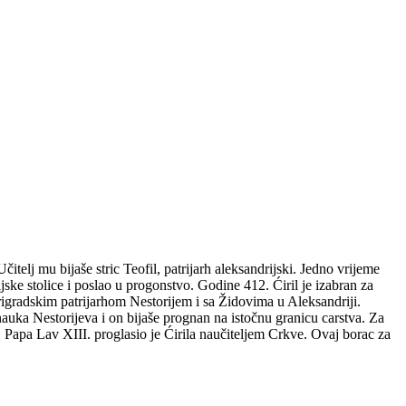
itelj mu bijaše stric Teofil, patrijarh aleksandrijski. Jedno vrijeme
jske stolice i poslao u progonstvo. Godine 412. Ćiril je izabran za
arigradskim patrijarhom Nestorijem i sa Židovima u Aleksandriji.
uka Nestorijeva i on bijaše prognan na istočnu granicu carstva. Za
. Papa Lav XIII. proglasio je Ćirila naučiteljem Crkve. Ovaj borac za