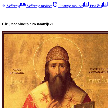
hotel
alarm
filter_1
filter_3
Večernja
Večernje molitve
Jutarnje molitve
Prvi čas
Ćiril, nadbiskup aleksandrijski