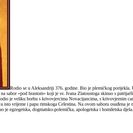
Rodio se u Aleksandriji 376. godine. Bio je plemićkog porijekla. Uč
na sabor «pod hrastom» koji je sv. Ivana Zlatoustoga skinuo s patrijarši
ir vodio je veliku borbu s krivovjercima Novacijancima, s krivovjernim c
 isto vrijeme i papu rimskoga Celestina. Na ovom saboru osuđena je na
isao je egzegetska, dogmatsko-polemička, apologetska i homiletska djela