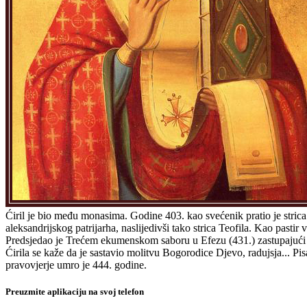
Ćiril je bio među monasima. Godine 403. kao svećenik pratio je strica 
aleksandrijskog patrijarha, naslijedivši tako strica Teofila. Kao past
Predsjedao je Trećem ekumenskom saboru u Efezu (431.) zastupajući u
Ćirila se kaže da je sastavio molitvu Bogorodice Djevo, radujsja... P
pravovjerje umro je 444. godine.
Preuzmite aplikaciju na svoj telefon