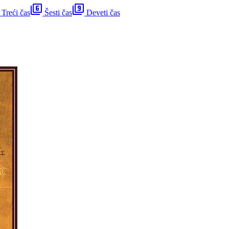
filter_6
filter_9
Treći čas
Šesti čas
Deveti čas