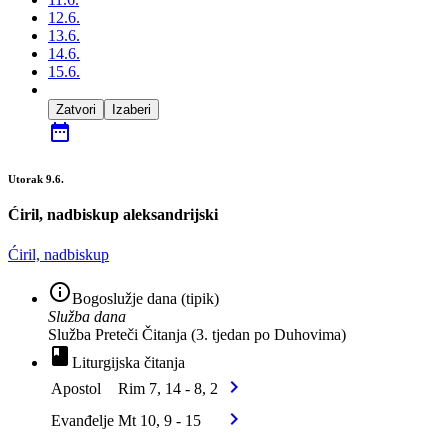
12.6.
13.6.
14.6.
15.6.
Zatvori
Izaberi
date_range
Utorak 9.6.
Ćiril, nadbiskup aleksandrijski
Ćiril, nadbiskup
info_outline
Bogoslužje dana (tipik)
Služba dana
Služba Preteči Čitanja (3. tjedan po Duhovima)
book
Liturgijska čitanja
chevron_right
Apostol
Rim 7, 14 - 8, 2
chevron_right
Evanđelje
Mt 10, 9 - 15