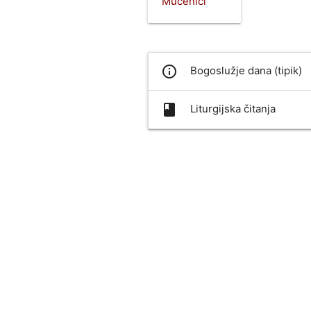
Mučenici
info_outline
Bogoslužje dana (tipik)
book
Liturgijska čitanja