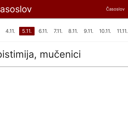
časoslov
Časoslov
4.11.
5.11.
6.11.
7.11.
8.11.
9.11.
10.11.
11.11.
pistimija, mučenici