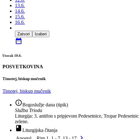
13.6.
14.6.
15.6.
16.6.
Zatvori
Izaberi
date_range
Utorak 10.6.
POSVETKOVINA
Timotej, biskup mučenik
Timotej, biskup mučenik
info_outline
Bogoslužje dana (tipik)
Služba Trioda
Liturgija: 3. antifon s pripjevom Pedesetnice, Tropar Pedesetn
zelene.
book
Liturgijska čitanja
chevron_right
Apostol
Rim 1, 1 - 7. 13 - 17