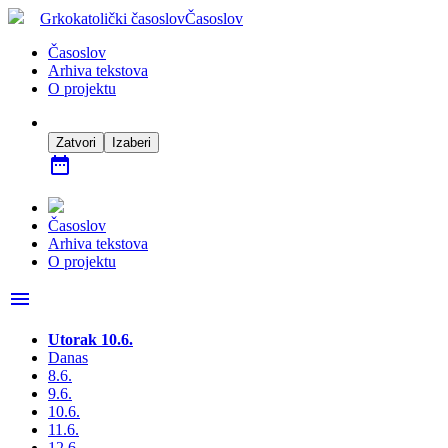
Grkokatolički časoslov
Časoslov
Časoslov
Arhiva tekstova
O projektu
Zatvori
Izaberi
date_range
Časoslov
Arhiva tekstova
O projektu
menu
Utorak 10.6.
Danas
8.6.
9.6.
10.6.
11.6.
12.6.