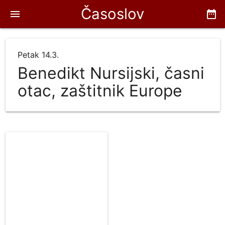
Časoslov
menu
date_range
Petak 14.3.
Benedikt Nursijski, časni
otac, zaštitnik Europe