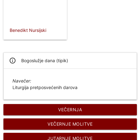
Benedikt Nursijski
info_outline
Bogoslužje dana (tipik)
Navečer:
Liturgija pretposvećenih darova
VEČERNJA
VEČERNJE MOLITVE
JUTARNJE MOLITVE