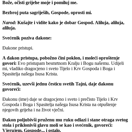
Bože, očisti grijehe moje i pomiluj me.
Bezbroj puta sagriješih, Gospode, oprosti mi.
Narod:
Kušajte i vidite kako je dobar Gospod. Aliluja, aliluja,
aliluja.
Svećenik poziva đakone:
Đakone pristupi.
A đakon pristupa, pobožno čini poklon, i moleći oproštenje
govori:
Evo pristupam besmrtnom Kralju i Bogu našemu. Udijeli
mi, vladiko dragocjeno i sveto Tijelo i Krv Gospoda i Boga i
Spasitelja našega Isusa Krista.
Svećenik, uzevši jednu česticu svetih Tajni, daje đakonu
govoreći:
Đakonu (ime) daje se dragocjeno i sveto i prečisto Tijelo i Krv
Gospoda i Boga i Spasitelja našega Isusa Krista na otpuštenje
njegovih grijeha i na život vječni.
Đakon poljubivši pruženu mu ruku odlazi i stane otraga svetog
stola i priklonivši glavu moli se kao i svećenik, govoreći:
Vjerujem, Gospode...
i ostalo.