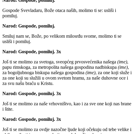
Narod:
Gospode, pomiluj.
Gospode Svevladaru, Bože otaca naših, molimo ti se: usliši i
pomiluj.
Narod:
Gospode, pomiluj.
Smiluj nam se, Bože, po velikom milosrđu svome, molimo ti se
usliši i pomiluj.
Narod:
Gospode, pomiluj.
3x
Još ti se molimo za svetoga, sveopćeg prvosvećenika našega
(ime)
,
papu rimskoga, za metropolita našega gospodina nadbiskupa
(ime)
,
za bogoljubnoga biskupa našega gospodina
(ime)
, za one koji služe i
za one koji su služili u ovom svetom hramu, za naše duhovne oce i
za svu našu braću u Kristu.
Narod:
Gospode, pomiluj.
3x
Još ti se molimo za naše vrhovništvo, kao i za sve one koji nas brane
i štite.
Narod:
Gospode, pomiluj.
3x
Još ti se molimo za ovdje nazočne ljude koji očekuju od tebe velike i