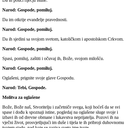
Da ih pouči riječju istine.
Narod:
Gospode, pomiluj.
Da im otkrije evanđelje pravednosti.
Narod:
Gospode, pomiluj.
Da ih sjedini sa svojom svetom, katoličkom i apostolskom Crkvom.
Narod:
Gospode, pomiluj.
Spasi, pomiluj, zaštiti i očuvaj ih, Bože, svojom milošću.
Narod:
Gospode, pomiluj.
Oglašeni, prignite svoje glave Gospodu.
Narod:
Tebi, Gospode.
Molitva za oglašene
Bože, Bože naš, Stvoritelju i začetniče svega, koji hoćeš da se svi
spase i dođu k spoznaji istine, pogledaj na oglašene sluge svoje i
izbavi ih od drevne obmane i lukavstva neprijatelja. Pozovi ih na
vječni život, prosvjetljujući im duše i tijela te ih pribroji duhovnomu
tvojem stadu, nad koje se zaziva sveto ime tvoje.