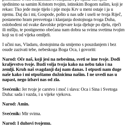
sjedinimo sa samim Kristom tvojim, istinskim Bogom našim, koji je
rekao: Tko jede moje tijelo i pije moju Krv u meni ostaje i ja u
njemu. Daj da i mi, Gospode, pošto u nas uđe i useli se tvoja Riječ,
postanemo hram presvetoga i klanjanja dostojnoga tvoga Duha,
oslobođeni od svake đavolske prijevare koja djeluje po djelu, riječi
ili mišlju, te postignemo obećana nam dobra sa svima svetima tvojim
koji su ti od vijeka omiljeli.
I učini nas, Vladaru, dostojnima da smijemo s pouzdanjem i bez
osude zazivati tebe, nebeskoga Boga Oca, i govoriti:
Narod:
Oče naš, koji jesi na nebesima, sveti se ime tvoje. Dođi
kraljevstvo tvoje. Budi volja tvoja kako na nebu tako i na
zemlji. Kruh naš svagdanji daj nam danas. I otpusti nam duge
naše kako i mi otpuštamo dužnicima našim. I ne uvedi nas u
napast, nego izbavi nas od zla.
Svećenik:
Jer tvoje je carstvo i moć i slava: Oca i Sina i Svetoga
Duha: sada i vazda, i u vijeke vjekova.
Narod:
Amin.
Svećenik:
Mir svima.
Narod:
I duhovi tvojemu.