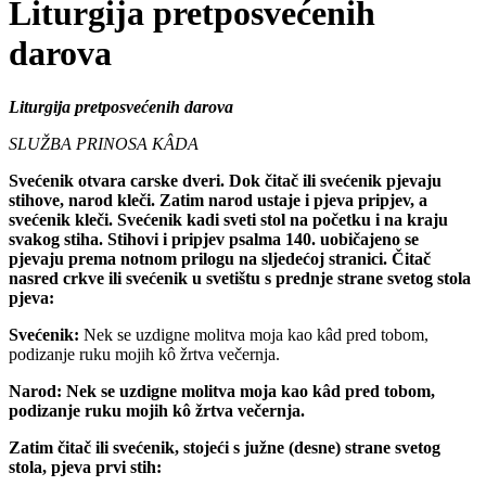
Liturgija pretposvećenih
darova
Liturgija pretposvećenih darova
SLUŽBA PRINOSA KÂDA
Svećenik otvara carske dveri. Dok čitač ili svećenik pjevaju
stihove, narod kleči. Zatim narod ustaje i pjeva pripjev, a
svećenik kleči. Svećenik kadi sveti stol na početku i na kraju
svakog stiha. Stihovi i pripjev psalma 140. uobičajeno se
pjevaju prema notnom prilogu na sljedećoj stranici. Čitač
nasred crkve ili svećenik u svetištu s prednje strane svetog stola
pjeva:
Svećenik:
Nek se uzdigne molitva moja kao kâd pred tobom,
podizanje ruku mojih kô žrtva večernja.
Narod:
Nek se uzdigne molitva moja kao kâd pred tobom,
podizanje ruku mojih kô žrtva večernja.
Zatim čitač ili svećenik, stojeći s južne (desne) strane svetog
stola, pjeva prvi stih: