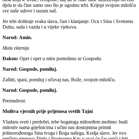
djela te da čine samo ono što je ugodno tebi. Krijepi svojom milošću
sve naše udove i razum naš.
Jer tebi dolikuje svaka slava, čast i klanjanje: Ocu i Sinu i Svetomu
Duhu, sada i vazda i u vijeke vjekova.
Narod:
Amin.
Mala ektenija
Đakon:
Opet i opet u miru pomolimo se Gospodu.
Narod:
Gospode, pomiluj.
Zaštiti, spasi, pomiluj i očuvaj nas, Bože, svojom milošću.
Narod:
Gospode, pomiluj.
Premudrost.
Molitva vjernih prije prijenosa svetih Tajni
Vladaru sveti i predobri, tebe bogatoga milosrđem molimo: budi
milostiv nama grješnicima i učini nas dostojnima primiti
jedinorođenoga Sina tvoga i Boga našega, Kralja slave. Jer ovo
prečisto njegovo Tijelo i životvorna Krv u ovaj će čas unići i biti