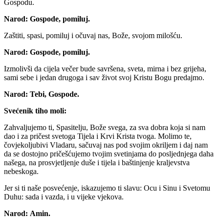
Gospodu.
Narod:
Gospode, pomiluj.
Zaštiti, spasi, pomiluj i očuvaj nas, Bože, svojom milošću.
Narod:
Gospode, pomiluj.
Izmolivši da cijela večer bude savršena, sveta, mirna i bez grijeha,
sami sebe i jedan drugoga i sav život svoj Kristu Bogu predajmo.
Narod:
Tebi, Gospode.
Svećenik tiho moli:
Zahvaljujemo ti, Spasitelju, Bože svega, za sva dobra koja si nam
dao i za pričest svetoga Tijela i Krvi Krista tvoga. Molimo te,
čovjekoljubivi Vladaru, sačuvaj nas pod svojim okriljem i daj nam
da se dostojno pričešćujemo tvojim svetinjama do posljednjega daha
našega, na prosvjetljenje duše i tijela i baštinjenje kraljevstva
nebeskoga.
Jer si ti naše posvećenje, iskazujemo ti slavu: Ocu i Sinu i Svetomu
Duhu: sada i vazda, i u vijeke vjekova.
Narod:
Amin.