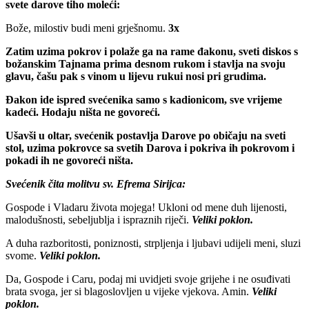
svete darove tiho moleći:
Bože, milostiv budi meni grješnomu.
3x
Zatim uzima pokrov i polaže ga na rame đakonu, sveti diskos s
božanskim Tajnama prima desnom rukom i stavlja na svoju
glavu, čašu pak s vinom u lijevu rukui nosi pri grudima.
Đakon ide ispred svećenika samo s kadionicom, sve vrijeme
kadeći. Hodaju ništa ne govoreći.
Ušavši u oltar, svećenik postavlja Darove po običaju na sveti
stol, uzima pokrovce sa svetih Darova i pokriva ih pokrovom i
pokadi ih ne govoreći ništa.
Svećenik čita molitvu sv. Efrema Sirijca:
Gospode i Vladaru života mojega! Ukloni od mene duh lijenosti,
malodušnosti, sebeljublja i ispraznih riječi.
Veliki poklon.
A duha razboritosti, poniznosti, strpljenja i ljubavi udijeli meni, sluzi
svome.
Veliki poklon.
Da, Gospode i Caru, podaj mi uvidjeti svoje grijehe i ne osuđivati
brata svoga, jer si blagoslovljen u vijeke vjekova. Amin.
Veliki
poklon.