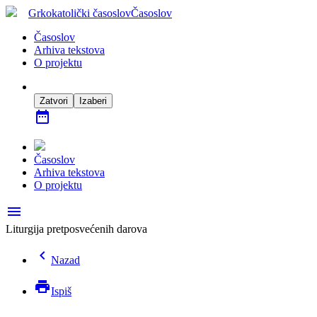
Grkokatolički časoslov
Časoslov
Časoslov
Arhiva tekstova
O projektu
Zatvori
Izaberi
date_range
Časoslov
Arhiva tekstova
O projektu
menu
Liturgija pretposvećenih darova
chevron_left
Nazad
print
Ispiš