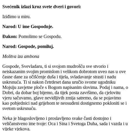
Svećenik izlazi kroz svete dveri i govori:
Iziđimo u miru.
Narod:
U ime Gospodnje.
Đakon:
Pomolimo se Gospodu.
Narod:
Gospode, pomiluj.
Molitva iza ambona
Gospode, Svevladaru, ti si svojom mudrošću sve stvorio i
neiskazanim svojim promislom i velikom dobrotom uveo nas u ove
časne dane za očišćenje duša i tijela, svladavanje strasti i nadu
uskrsnuća. Ti si nakon četrdeset dana uručio svome ugodniku
Mojsiju zavjetne ploče s Bogom napisanim slovima. Podaj i nama, o
Dobri, da dobar boj bijemo, da tijek posta završimo, da cjelovitu
vjeru sačuvamo, glave nevidljivih zmija satremo, da se pojavimo
kao pobjednici nad grijehom te neosuđeni dostignemo pokloniti se i
svetom uskrsnuću.
Neka je blagoslovljeno i proslavljeno svake časti dostojno i
veličanstveno ime tvoje: Oca i Sina i Svetoga Duha, sada i vazda i u
vijeke vjekova.