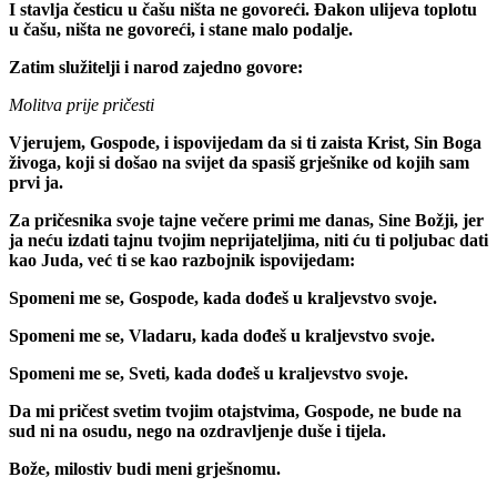
I stavlja česticu u čašu ništa ne govoreći. Đakon ulijeva toplotu
u čašu, ništa ne govoreći, i stane malo podalje.
Zatim služitelji i narod zajedno govore:
Molitva prije pričesti
Vjerujem, Gospode, i ispovijedam da si ti zaista Krist, Sin Boga
živoga, koji si došao na svijet da spasiš grješnike od kojih sam
prvi ja.
Za pričesnika svoje tajne večere primi me danas, Sine Božji, jer
ja neću izdati tajnu tvojim neprijateljima, niti ću ti poljubac dati
kao Juda, već ti se kao razbojnik ispovijedam:
Spomeni me se, Gospode, kada dođeš u kraljevstvo svoje.
Spomeni me se, Vladaru, kada dođeš u kraljevstvo svoje.
Spomeni me se, Sveti, kada dođeš u kraljevstvo svoje.
Da mi pričest svetim tvojim otajstvima, Gospode, ne bude na
sud ni na osudu, nego na ozdravljenje duše i tijela.
Bože, milostiv budi meni grješnomu.