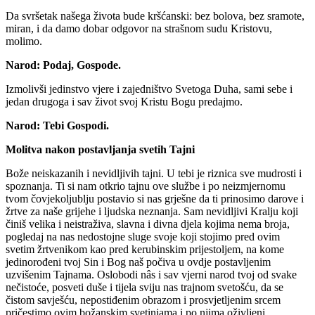
Da svršetak našega života bude kršćanski: bez bolova, bez sramote,
miran, i da damo dobar odgovor na strašnom sudu Kristovu,
molimo.
Narod:
Podaj, Gospode.
Izmolivši jedinstvo vjere i zajedništvo Svetoga Duha, sami sebe i
jedan drugoga i sav život svoj Kristu Bogu predajmo.
Narod:
Tebi Gospodi.
Molitva nakon postavljanja svetih Tajni
Bože neiskazanih i nevidljivih tajni. U tebi je riznica sve mudrosti i
spoznanja. Ti si nam otkrio tajnu ove službe i po neizmjernomu
tvom čovjekoljublju postavio si nas grješne da ti prinosimo darove i
žrtve za naše grijehe i ljudska neznanja. Sam nevidljivi Kralju koji
činiš velika i neistraživa, slavna i divna djela kojima nema broja,
pogledaj na nas nedostojne sluge svoje koji stojimo pred ovim
svetim žrtvenikom kao pred kerubinskim prijestoljem, na kome
jedinorođeni tvoj Sin i Bog naš počiva u ovdje postavljenim
uzvišenim Tajnama. Oslobodi nâs i sav vjerni narod tvoj od svake
nečistoće, posveti duše i tijela sviju nas trajnom svetošću, da se
čistom savješću, nepostiđenim obrazom i prosvjetljenim srcem
pričestimo ovim božanskim svetinjama i po njima oživljeni