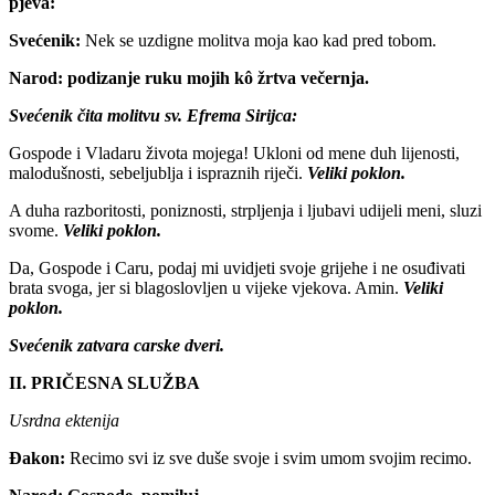
pjeva:
Svećenik:
Nek se uzdigne molitva moja kao kad pred tobom.
Narod:
podizanje ruku mojih kô žrtva večernja.
Svećenik čita molitvu sv. Efrema Sirijca:
Gospode i Vladaru života mojega! Ukloni od mene duh lijenosti,
malodušnosti, sebeljublja i ispraznih riječi.
Veliki poklon.
A duha razboritosti, poniznosti, strpljenja i ljubavi udijeli meni, sluzi
svome.
Veliki poklon.
Da, Gospode i Caru, podaj mi uvidjeti svoje grijehe i ne osuđivati
brata svoga, jer si blagoslovljen u vijeke vjekova. Amin.
Veliki
poklon.
Svećenik zatvara carske dveri.
II. PRIČESNA SLUŽBA
Usrdna ektenija
Đakon:
Recimo svi iz sve duše svoje i svim umom svojim recimo.