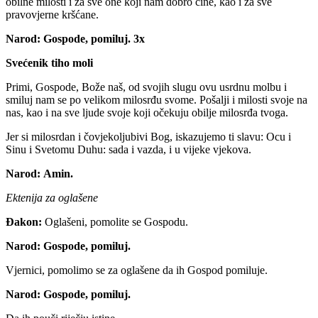
obilne milosti i za sve one koji nam dobro čine, kao i za sve
pravovjerne kršćane.
Narod:
Gospode, pomiluj.
3x
Svećenik tiho moli
Primi, Gospode, Bože naš, od svojih slugu ovu usrdnu molbu i
smiluj nam se po velikom milosrđu svome. Pošalji i milosti svoje na
nas, kao i na sve ljude svoje koji očekuju obilje milosrđa tvoga.
Jer si milosrdan i čovjekoljubivi Bog, iskazujemo ti slavu: Ocu i
Sinu i Svetomu Duhu: sada i vazda, i u vijeke vjekova.
Narod:
Amin.
Ektenija za oglašene
Đakon:
Oglašeni, pomolite se Gospodu.
Narod:
Gospode, pomiluj.
Vjernici, pomolimo se za oglašene da ih Gospod pomiluje.
Narod:
Gospode, pomiluj.