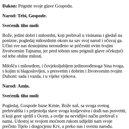
Đakon:
Prignite svoje glave Gospodu.
Narod:
Tebi, Gospode.
Svećenik tiho moli:
Bože, jedini dobri i milosrdni, koji prebivaš u visinama i gledaš na
ponizne, pogledaj milosrdnim okom na sav svoj narod i očuvaj ga.
Učini sve nas dostojnima neosuđeno se pričestiti ovim tvojim
životvornim Tajnama, jer pred tobom smo prignuli glave očekujući
od tebe obilne milosti.
Milošću i milosrđem, i čovjekoljubljem jedinorođenoga Sina tvoga,
s kojim si blagoslovljen, s presvetim i dobrim i životvornim tvojim
Duhom: sada i vazda, i u vijeke vjekova.
Narod:
Amin.
Svećenik tiho moli:
Pogledaj, Gospode Isuse Kriste, Bože naš, sa svoga svetog
prebivališta i s prijestolja slave svoga kraljevstva i dođi nas posvetiti,
ti koji gore sjediš s Ocem, a ovdje na nevidljivi način prebivaš s
nama. Udostoj se svojom moćnom rukom udijeliti nam svoje
prečisto Tijelo i dragocjenu Krv, a preko nas i svemu narodu.