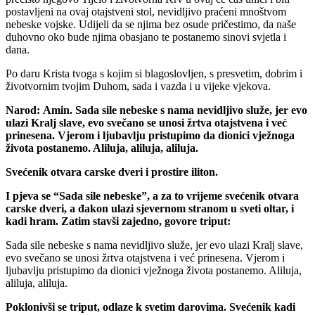
postavljeni na ovaj otajstveni stol, nevidljivo praćeni mnoštvom
nebeske vojske. Udijeli da se njima bez osude pričestimo, da naše
duhovno oko bude njima obasjano te postanemo sinovi svjetla i
dana.
Po daru Krista tvoga s kojim si blagoslovljen, s presvetim, dobrim i
životvornim tvojim Duhom, sada i vazda i u vijeke vjekova.
Narod:
Amin.
Sada sile nebeske s nama nevidljivo služe, jer evo
ulazi Kralj slave, evo svečano se unosi žrtva otajstvena i već
prinesena. Vjerom i ljubavlju pristupimo da dionici vježnoga
života postanemo. Aliluja, aliluja, aliluja.
Svećenik otvara carske dveri i prostire iliton.
I pjeva se “Sada sile nebeske”, a za to vrijeme svećenik otvara
carske dveri, a đakon ulazi sjevernom stranom u sveti oltar, i
kadi hram. Zatim stavši zajedno, govore triput:
Sada sile nebeske s nama nevidljivo služe, jer evo ulazi Kralj slave,
evo svečano se unosi žrtva otajstvena i već prinesena. Vjerom i
ljubavlju pristupimo da dionici vježnoga života postanemo. Aliluja,
aliluja, aliluja.
Poklonivši se triput, odlaze k svetim darovima. Svećenik kadi