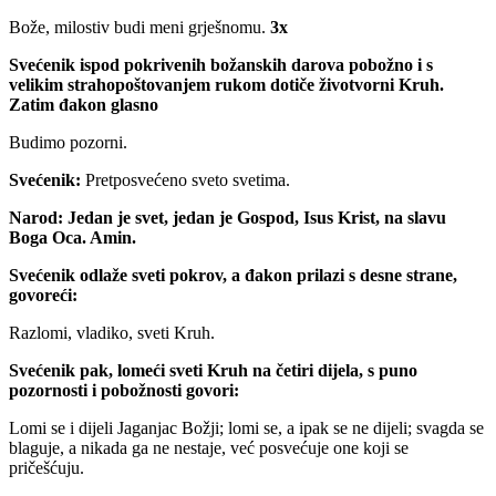
Bože, milostiv budi meni grješnomu.
3x
Svećenik ispod pokrivenih božanskih darova pobožno i s
velikim strahopoštovanjem rukom dotiče životvorni Kruh.
Zatim đakon glasno
Budimo pozorni.
Svećenik:
Pretposvećeno sveto svetima.
Narod:
Jedan je svet, jedan je Gospod, Isus Krist, na slavu
Boga Oca. Amin.
Svećenik odlaže sveti pokrov, a đakon prilazi s desne strane,
govoreći:
Razlomi, vladiko, sveti Kruh.
Svećenik pak, lomeći sveti Kruh na četiri dijela, s puno
pozornosti i pobožnosti govori:
Lomi se i dijeli Jaganjac Božji; lomi se, a ipak se ne dijeli; svagda se
blaguje, a nikada ga ne nestaje, već posvećuje one koji se
pričešćuju.