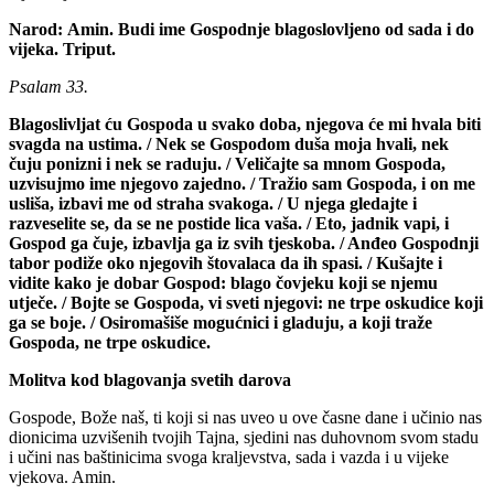
Narod:
Amin. Budi ime Gospodnje blagoslovljeno od sada i do
vijeka.
Triput.
Psalam 33.
Blagoslivljat ću Gospoda u svako doba, njegova će mi hvala biti
svagda na ustima. / Nek se Gospodom duša moja hvali, nek
čuju ponizni i nek se raduju. / Veličajte sa mnom Gospoda,
uzvisujmo ime njegovo zajedno. / Tražio sam Gospoda, i on me
usliša, izbavi me od straha svakoga. / U njega gledajte i
razveselite se, da se ne postide lica vaša. / Eto, jadnik vapi, i
Gospod ga čuje, izbavlja ga iz svih tjeskoba. / Anđeo Gospodnji
tabor podiže oko njegovih štovalaca da ih spasi. / Kušajte i
vidite kako je dobar Gospod: blago čovjeku koji se njemu
utječe. / Bojte se Gospoda, vi sveti njegovi: ne trpe oskudice koji
ga se boje. / Osiromašiše mogućnici i gladuju, a koji traže
Gospoda, ne trpe oskudice.
Molitva kod blagovanja svetih darova
Gospode, Bože naš, ti koji si nas uveo u ove časne dane i učinio nas
dionicima uzvišenih tvojih Tajna, sjedini nas duhovnom svom stadu
i učini nas baštinicima svoga kraljevstva, sada i vazda i u vijeke
vjekova. Amin.