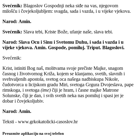
Svećenik:
Blagoslov Gospodnji neka siđe na vas, njegovom
milošću i čovjekoljubljem: svagda, sada i vazda, i u vijeke vjekova.
Narod:
Amin.
Svećenik:
Slava tebi, Kriste Bože, ufanje naše, slava tebi.
Narod:
Slava Ocu i Sinu i Svetomu Duhu, i sada i vazda i u
vijeke vjekova. Amin. Gospode, pomiluj.
Triput.
Blagoslovi.
Svećenik:
Krist, istiniti Bog naš, molitvama svoje prečiste Majke, snagom
časnog i životvornog Križa, kojem se klanjamo, svetih, slavnih i
svehvaljenih apostola, svetog oca našega nadbiskupa Nikole,
čudotvorca u licijskom gradu Miri, svetoga Grgura Dvojeslava, pape
rimskoga, i svetoga
(ime)
čiji je hram, i časne majke Matrone
Solunske, čiji je dan, i svih svetih neka nas pomiluj i spasi jer je
dobar i čovjekoljubiv.
Narod:
Amin.
Teksti - www.grkokatolicki-casoslov.hr
Preuzmite aplikaciju na svoj telefon