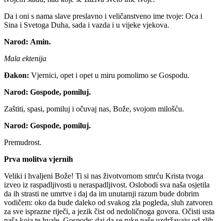
Da i oni s nama slave preslavno i veličanstveno ime tvoje: Oca i
Sina i Svetoga Duha, sada i vazda i u vijeke vjekova.
Narod:
Amin.
Mala ektenija
Đakon:
Vjernici, opet i opet u miru pomolimo se Gospodu.
Narod:
Gospode, pomiluj.
Zaštiti, spasi, pomiluj i očuvaj nas, Bože, svojom milošću.
Narod:
Gospode, pomiluj.
Premudrost.
Prva molitva vjernih
Veliki i hvaljeni Bože! Ti si nas životvornom smrću Krista tvoga
izveo iz raspadljivosti u neraspadljivost. Oslobodi sva naša osjetila
da ih strasti ne umrtve i daj da im unutarnji razum bude dobrim
vodičem: oko da bude daleko od svakog zla pogleda, sluh zatvoren
za sve isprazne riječi, a jezik čist od nedoličnoga govora. Očisti usta
naša koja te hvale, Gospode; daj da se ruke naše uzdržavaju od zlih