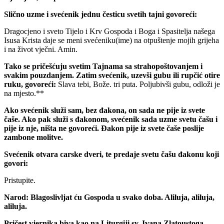
Slično uzme i svećenik jednu česticu svetih tajni govoreći:
Dragocjeno i sveto Tijelo i Krv Gospoda i Boga i Spasitelja našega
Isusa Krista daje se meni svećeniku(ime) na otpuštenje mojih grijeha
i na život vječni. Amin.
Tako se pričešćuju svetim Tajnama sa strahopoštovanjem i
svakim pouzdanjem. Zatim svećenik, uzevši gubu ili rupčić otire
ruku, govoreći:
Slava tebi, Bože.
tri puta.
Poljubivši gubu, odloži je
na mjesto.**
Ako svećenik služi sam, bez đakona, on sada ne pije iz svete
čaše. Ako pak služi s đakonom, svećenik sada uzme svetu čašu i
pije iz nje, ništa ne govoreći. Đakon pije iz svete čaše poslije
zambone molitve.
Svećenik otvara carske dveri, te predaje svetu čašu đakonu koji
govori:
Pristupite.
Narod:
Blagoslivljat ću Gospoda u svako doba. Aliluja, aliluja,
aliluja.
Pričest vjernika biva kao na Liturgiji sv. Ivana Zlatoustoga.