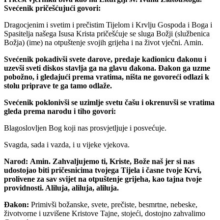
Svećenik pričešćujući govori:
Dragocjenim i svetim i prečistim Tijelom i Krvlju Gospoda i Boga i
Spasitelja našega Isusa Krista pričešćuje se sluga Božji (službenica
Božja) (ime) na otpuštenje svojih grijeha i na život vječni. Amin.
Svećenik pokadivši svete darove, predaje kadionicu đakonu i
uzevši sveti diskos stavlja ga na glavu đakona. Đakon ga uzme
pobožno, i gledajući prema vratima, ništa ne govoreći odlazi k
stolu priprave te ga tamo odlaže.
Svećenik poklonivši se uzimlje svetu čašu i okrenuvši se vratima
gleda prema narodu i tiho govori:
Blagoslovljen Bog koji nas prosvjetljuje i posvećuje.
Svagda, sada i vazda, i u vijeke vjekova.
Narod:
Amin. Zahvaljujemo ti, Kriste, Bože naš jer si nas
udostojao biti pričesnicima tvojega Tijela i časne tvoje Krvi,
prolivene za sav svijet na otpuštenje grijeha, kao tajna tvoje
providnosti. Aliluja, aliluja, aliluja.
Đakon:
Primivši božanske, svete, prečiste, besmrtne, nebeske,
životvorne i uzvišene Kristove Tajne, stojeći, dostojno zahvalimo