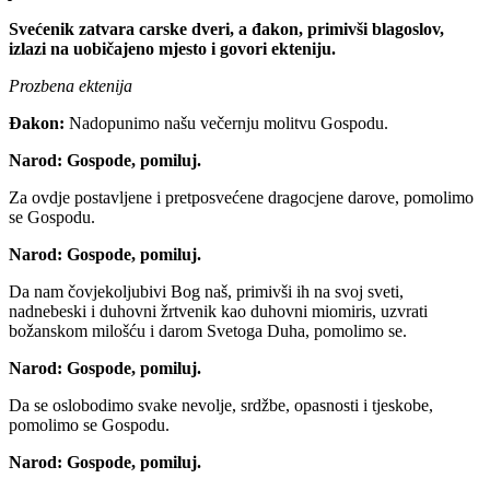
Svećenik zatvara carske dveri, a đakon, primivši blagoslov,
izlazi na uobičajeno mjesto i govori ekteniju.
Prozbena ektenija
Đakon:
Nadopunimo našu večernju molitvu Gospodu.
Narod:
Gospode, pomiluj.
Za ovdje postavljene i pretposvećene dragocjene darove, pomolimo
se Gospodu.
Narod:
Gospode, pomiluj.
Da nam čovjekoljubivi Bog naš, primivši ih na svoj sveti,
nadnebeski i duhovni žrtvenik kao duhovni miomiris, uzvrati
božanskom milošću i darom Svetoga Duha, pomolimo se.
Narod:
Gospode, pomiluj.
Da se oslobodimo svake nevolje, srdžbe, opasnosti i tjeskobe,
pomolimo se Gospodu.
Narod:
Gospode, pomiluj.