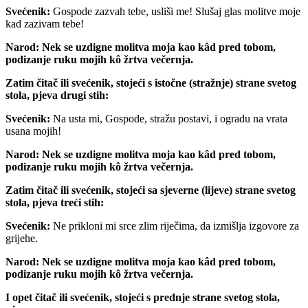
Svećenik:
Gospode zazvah tebe, usliši me! Slušaj glas molitve moje
kad zazivam tebe!
Narod:
Nek se uzdigne molitva moja kao kâd pred tobom,
podizanje ruku mojih kô žrtva večernja.
Zatim čitač ili svećenik, stojeći s istočne (stražnje) strane svetog
stola, pjeva drugi stih:
Svećenik:
Na usta mi, Gospode, stražu postavi, i ogradu na vrata
usana mojih!
Narod:
Nek se uzdigne molitva moja kao kâd pred tobom,
podizanje ruku mojih kô žrtva večernja.
Zatim čitač ili svećenik, stojeći sa sjeverne (lijeve) strane svetog
stola, pjeva treći stih:
Svećenik:
Ne prikloni mi srce zlim riječima, da izmišlja izgovore za
grijehe.
Narod:
Nek se uzdigne molitva moja kao kâd pred tobom,
podizanje ruku mojih kô žrtva večernja.
I opet čitač ili svećenik, stojeći s prednje strane svetog stola,