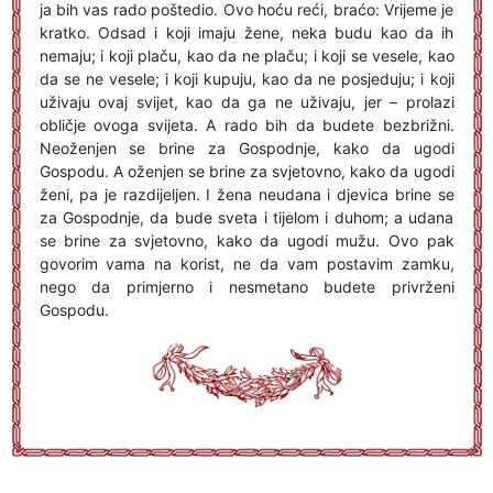
ja bih vas rado poštedio. Ovo hoću reći, braćo: Vrijeme je
kratko. Odsad i koji imaju žene, neka budu kao da ih
nemaju; i koji plaču, kao da ne plaču; i koji se vesele, kao
da se ne vesele; i koji kupuju, kao da ne posjeduju; i koji
uživaju ovaj svijet, kao da ga ne uživaju, jer – prolazi
obličje ovoga svijeta. A rado bih da budete bezbrižni.
Neoženjen se brine za Gospodnje, kako da ugodi
Gospodu. A oženjen se brine za svjetovno, kako da ugodi
ženi, pa je razdijeljen. I žena neudana i djevica brine se
za Gospodnje, da bude sveta i tijelom i duhom; a udana
se brine za svjetovno, kako da ugodi mužu. Ovo pak
govorim vama na korist, ne da vam postavim zamku,
nego da primjerno i nesmetano budete privrženi
Gospodu.