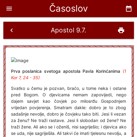
Časoslov
menu
date_range
Apostol 9.7.
chevron_left
print
Prva poslanica svetoga apostola Pavla Korinćanima
(1
Kor 7, 24 - 35)
Svatko u čemu je pozvan, braćo, u tome neka i ostane
pred Bogom. O djevicama nemam zapovijedi, nego
dajem savjet kao čovjek po milosrđu Gospodnjem
vrijedan povjerenja. Smatram dakle: dobro je to zbog
sadašnje nevolje, dobro je čovjeku tako biti. Jesi li vezan
za ženu? Ne traži rastave. Jesi li slobodan od žene? Ne
traži žene. Ali ako se i oženiš, nisi sagriješio; i djevica ako
se uda, nije sagriješila. Ali takvi će imati tjelesnu nevolju, a