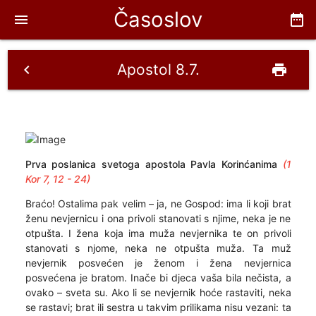
Časoslov
menu
date_range
Apostol 8.7.
chevron_left
print
Prva poslanica svetoga apostola Pavla Korinćanima
(1
Kor 7, 12 - 24)
Braćo! Ostalima pak velim – ja, ne Gospod: ima li koji brat
ženu nevjernicu i ona privoli stanovati s njime, neka je ne
otpušta. I žena koja ima muža nevjernika te on privoli
stanovati s njome, neka ne otpušta muža. Ta muž
nevjernik posvećen je ženom i žena nevjernica
posvećena je bratom. Inače bi djeca vaša bila nečista, a
ovako – sveta su. Ako li se nevjernik hoće rastaviti, neka
se rastavi; brat ili sestra u takvim prilikama nisu vezani: ta