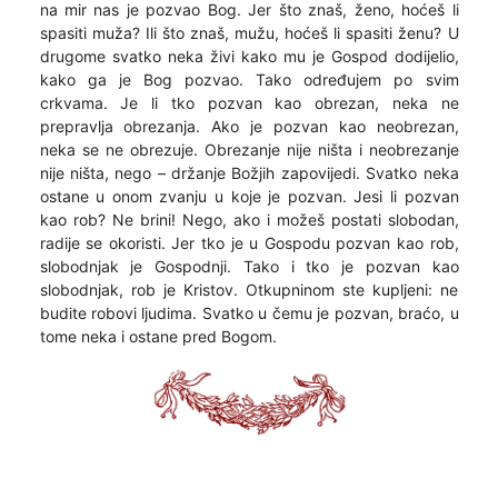
na mir nas je pozvao Bog. Jer što znaš, ženo, hoćeš li
spasiti muža? Ili što znaš, mužu, hoćeš li spasiti ženu? U
drugome svatko neka živi kako mu je Gospod dodijelio,
kako ga je Bog pozvao. Tako određujem po svim
crkvama. Je li tko pozvan kao obrezan, neka ne
prepravlja obrezanja. Ako je pozvan kao neobrezan,
neka se ne obrezuje. Obrezanje nije ništa i neobrezanje
nije ništa, nego – držanje Božjih zapovijedi. Svatko neka
ostane u onom zvanju u koje je pozvan. Jesi li pozvan
kao rob? Ne brini! Nego, ako i možeš postati slobodan,
radije se okoristi. Jer tko je u Gospodu pozvan kao rob,
slobodnjak je Gospodnji. Tako i tko je pozvan kao
slobodnjak, rob je Kristov. Otkupninom ste kupljeni: ne
budite robovi ljudima. Svatko u čemu je pozvan, braćo, u
tome neka i ostane pred Bogom.