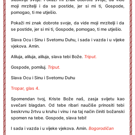
moji mrzitelji i da se postide, jer si mi ti, Gospode,
pomogao, ti me utješio.
Pokaži mi znak dobrote svoje, da vide moji mrzitelji i da
se postide, jer si mi ti, Gospode, pomogao, ti me utješio.
Slava Ocu i Sinu i Svetomu Duhu, i sada i vazda i u vijeke
vjekova. Amin.
Aliluja, aliluja, aliluja, slava tebi Bože.
Triput.
Gospode, pomiluj.
Triput.
Slava Ocu i Sinu i Svetomu Duhu
Tropar, glas 4.
Spomendan tvoj, Kriste Bože naš, zasja svijetu kao
svečani blagdan. Od tebe ribari naučiše prinositi tebi
beskrvnu žrtvu u kruhu i vinu i na taj način činiti božanski
spomen na tebe. Gospode, slava tebi!
I sada i vazda i u vijeke vjekova. Amin.
Bogorodičan