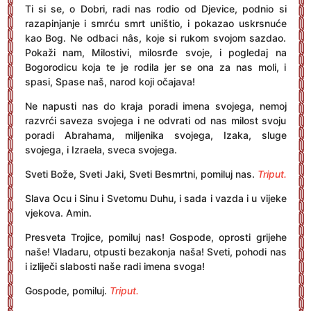
Ti si se, o Dobri, radi nas rodio od Djevice, podnio si
razapinjanje i smrću smrt uništio, i pokazao uskrsnuće
kao Bog. Ne odbaci nâs, koje si rukom svojom sazdao.
Pokaži nam, Milostivi, milosrđe svoje, i pogledaj na
Bogorodicu koja te je rodila jer se ona za nas moli, i
spasi, Spase naš, narod koji očajava!
Ne napusti nas do kraja poradi imena svojega, nemoj
razvrći saveza svojega i ne odvrati od nas milost svoju
poradi Abrahama, miljenika svojega, Izaka, sluge
svojega, i Izraela, sveca svojega.
Sveti Bože, Sveti Jaki, Sveti Besmrtni, pomiluj nas.
Triput.
Slava Ocu i Sinu i Svetomu Duhu, i sada i vazda i u vijeke
vjekova. Amin.
Presveta Trojice, pomiluj nas! Gospode, oprosti grijehe
naše! Vladaru, otpusti bezakonja naša! Sveti, pohodi nas
i izliječi slabosti naše radi imena svoga!
Gospode, pomiluj.
Triput.