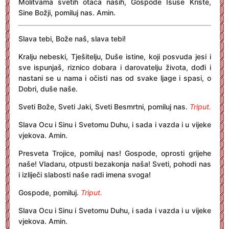
Molitvama svetih otaca naših, Gospode Isuse Kriste,
Sine Božji, pomiluj nas. Amin.
Slava tebi, Bože naš, slava tebi!
Kralju nebeski, Tješitelju, Duše istine, koji posvuda jesi i
sve ispunjaš, riznico dobara i darovatelju života, dođi i
nastani se u nama i očisti nas od svake ljage i spasi, o
Dobri, duše naše.
Sveti Bože, Sveti Jaki, Sveti Besmrtni, pomiluj nas.
Triput.
Slava Ocu i Sinu i Svetomu Duhu, i sada i vazda i u vijeke
vjekova. Amin.
Presveta Trojice, pomiluj nas! Gospode, oprosti grijehe
naše! Vladaru, otpusti bezakonja naša! Sveti, pohodi nas
i izliječi slabosti naše radi imena svoga!
Gospode, pomiluj.
Triput.
Slava Ocu i Sinu i Svetomu Duhu, i sada i vazda i u vijeke
vjekova. Amin.