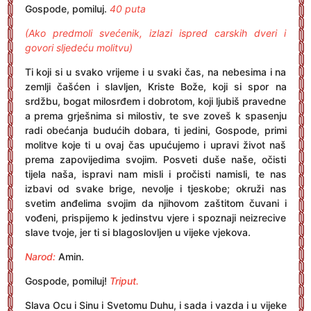
Gospode, pomiluj.
40 puta
(Ako predmoli svećenik, izlazi ispred carskih dveri i
govori sljedeću molitvu)
Ti koji si u svako vrijeme i u svaki čas, na nebesima i na
zemlji čašćen i slavljen, Kriste Bože, koji si spor na
srdžbu, bogat milosrđem i dobrotom, koji ljubiš pravedne
a prema grješnima si milostiv, te sve zoveš k spasenju
radi obećanja budućih dobara, ti jedini, Gospode, primi
molitve koje ti u ovaj čas upućujemo i upravi život naš
prema zapovijedima svojim. Posveti duše naše, očisti
tijela naša, ispravi nam misli i pročisti namisli, te nas
izbavi od svake brige, nevolje i tjeskobe; okruži nas
svetim anđelima svojim da njihovom zaštitom čuvani i
vođeni, prispijemo k jedinstvu vjere i spoznaji neizrecive
slave tvoje, jer ti si blagoslovljen u vijeke vjekova.
Narod:
Amin.
Gospode, pomiluj!
Triput.
Slava Ocu i Sinu i Svetomu Duhu, i sada i vazda i u vijeke