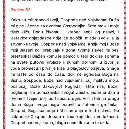
Psalam 83.
Kako su mili stanovi tvoji, Gospode nad Vojskama! Duša
mi gine i čezne za dvorima Gospodnjim. Srce moje i moje
tijelo kliču Bogu živomu. I vrabac sebi log nalazi, i
lastavica gnjezdašce gdje će položiti mlade svoje: a ja
žrtvenike tvoje, Gospode nad vojskama, Kralju moj i Bože
moj! Blaženi koji prebivaju u domu tvome slaveć' te bez
prestanka! Blažen komu je pomoć u tebi dok se sprema
na svete putove! Prolaze li suhom dolinom, u izvor je
vode promeću i prva je kiša u blagoslov odijeva. Snaga
mi raste od časa do časa: dok ne ugledaju Boga na
Sionu. Gospode, Bože nad vojskama, čuj molitvu moju,
poslušaj, Bože Jakovljev! Pogledaj, štite naš, Bože,
pogledaj lice pomazanika svoga! Zaista, jedan je dan u
dvorima tvojim bolji od tisuću drugih. Volim biti na pragu
doma Boga svoga nego boraviti u šatorima grešnika.
Gospod, Bog, sunce je i štit: on daje milost i slavu. Ne
uskraćuje Gospod dobara onima koji idu u nedužnosti.
Gospod nad vojskama, blago onom tko se u te uzda.