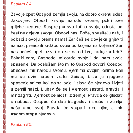
Psalam 84.
Zavolje opet Gospod zemlju svoju, na dobro okrenu udes
Jakovljev. Otpusti krivnju narodu svome, pokri sve
grijehe njegove. Suspregnu svu ljutinu svoju, odusta od
žestine gnjeva svoga. Obnovi nas, Bože, spasitelju naš, i
odbaci zlovolju prema nama! Zar ćeš se dovijeka gnjeviti
na nas, prenositi srdžbu svoju od koljena na koljeno? Zar
nas nećeš opet oživiti da se narod tvoj raduje u tebi?
Pokaži nam, Gospode, milosrđe svoje i daj nam svoje
spasenje. Da poslušam što mi to Gospod govori: Gospod
obećava mir narodu svomu, vjernima svojim, onima koji
mu se svim srcem vrate. Zaista, blizu je njegovo
spasenje onima koji ga se boje, i slava će njegova živjeti
u zemlji našoj. Ljubav će se i vjernost sastati, pravda i
mir zagrliti. Vjernost će nicat' iz zemlje, Pravda će gledat'
s nebesa. Gospod će dati blagoslov i sreću, i zemlja
naša urod svoj. Pravda će stupati pred njim, a mir
tragom stopa njegovih.
Psalam 85.