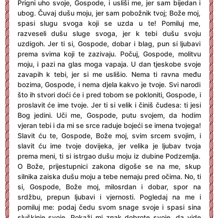
Prigni uho svoje, Gospode, i usliši me, jer sam bijedan i
ubog. Čuvaj dušu moju, jer sam pobožnik tvoj; Bože moj,
spasi slugu svoga koji se uzda u te! Pomiluj me,
razveseli dušu sluge svoga, jer k tebi dušu svoju
uzdigoh. Jer ti si, Gospode, dobar i blag, pun si ljubavi
prema svima koji te zazivaju. Počuj, Gospode, molitvu
moju, i pazi na glas moga vapaja. U dan tjeskobe svoje
zavapih k tebi, jer si me uslišio. Nema ti ravna među
bozima, Gospode, i nema djela kakvo je tvoje. Svi narodi
što ih stvori doći će i pred tobom se pokloniti, Gospode, i
proslavit će ime tvoje. Jer ti si velik i činiš čudesa: ti jesi
Bog jedini. Uči me, Gospode, putu svojem, da hodim
vjeran tebi i da mi se srce raduje bojeći se imena tvojega!
Slavit ću te, Gospode, Bože moj, svim srcem svojim, i
slavit ću ime tvoje dovijeka, jer velika je ljubav tvoja
prema meni, ti si istrgao dušu moju iz dubine Podzemlja.
O Bože, prijestupnici zakona digoše se na me, skup
silnika zaiska dušu moju a tebe nemaju pred očima. No, ti
si, Gospode, Bože moj, milosrdan i dobar, spor na
srdžbu, prepun ljubavi i vjernosti. Pogledaj na me i
pomiluj me: podaj čedu svom snage svoje i spasi sina
sluškinje svoje. Pokaži mi znak dobrote svoje, da vide