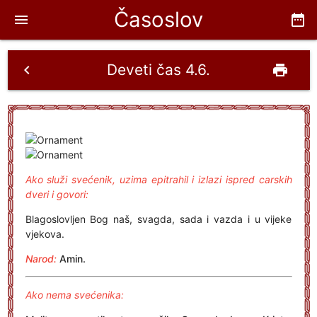
Časoslov
menu
date_range
Deveti čas 4.6.
chevron_left
print
Ako služi svećenik, uzima epitrahil i izlazi ispred carskih
dveri i govori:
Blagoslovljen Bog naš, svagda, sada i vazda i u vijeke
vjekova.
Narod:
Amin.
Ako nema svećenika: