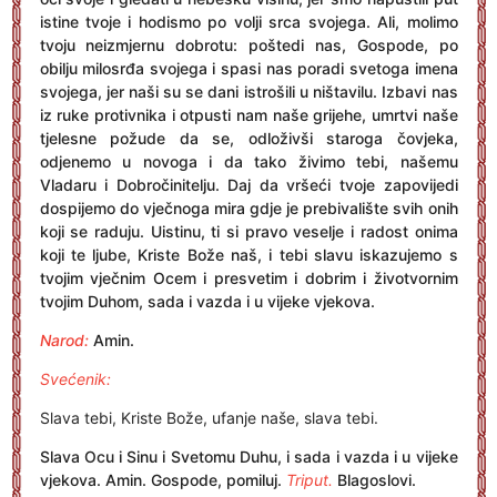
istine tvoje i hodismo po volji srca svojega. Ali, molimo
tvoju neizmjernu dobrotu: poštedi nas, Gospode, po
obilju milosrđa svojega i spasi nas poradi svetoga imena
svojega, jer naši su se dani istrošili u ništavilu. Izbavi nas
iz ruke protivnika i otpusti nam naše grijehe, umrtvi naše
tjelesne požude da se, odloživši staroga čovjeka,
odjenemo u novoga i da tako živimo tebi, našemu
Vladaru i Dobročinitelju. Daj da vršeći tvoje zapovijedi
dospijemo do vječnoga mira gdje je prebivalište svih onih
koji se raduju. Uistinu, ti si pravo veselje i radost onima
koji te ljube, Kriste Bože naš, i tebi slavu iskazujemo s
tvojim vječnim Ocem i presvetim i dobrim i životvornim
tvojim Duhom, sada i vazda i u vijeke vjekova.
Narod:
Amin.
Svećenik:
Slava tebi, Kriste Bože, ufanje naše, slava tebi.
Slava Ocu i Sinu i Svetomu Duhu, i sada i vazda i u vijeke
vjekova. Amin. Gospode, pomiluj.
Triput.
Blagoslovi.