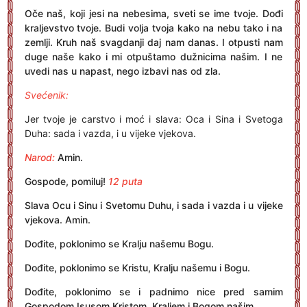
Oče naš, koji jesi na nebesima, sveti se ime tvoje. Dođi
kraljevstvo tvoje. Budi volja tvoja kako na nebu tako i na
zemlji. Kruh naš svagdanji daj nam danas. I otpusti nam
duge naše kako i mi otpuštamo dužnicima našim. I ne
uvedi nas u napast, nego izbavi nas od zla.
Svećenik:
Jer tvoje je carstvo i moć i slava: Oca i Sina i Svetoga
Duha: sada i vazda, i u vijeke vjekova.
Narod:
Amin.
Gospode, pomiluj!
12 puta
Slava Ocu i Sinu i Svetomu Duhu, i sada i vazda i u vijeke
vjekova. Amin.
Dođite, poklonimo se Kralju našemu Bogu.
Dođite, poklonimo se Kristu, Kralju našemu i Bogu.
Dođite, poklonimo se i padnimo nice pred samim
Gospodom Isusom Kristom, Kraljem i Bogom našim.