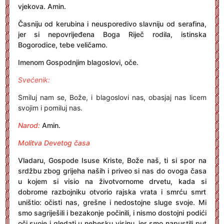
vjekova. Amin.
Časniju od kerubina i neusporedivo slavniju od serafina,
jer si nepovrijeđena Boga Riječ rodila, istinska
Bogorodice, tebe veličamo.
Imenom Gospodnjim blagoslovi, oče.
Svećenik:
Smiluj nam se, Bože, i blagoslovi nas, obasjaj nas licem
svojim i pomiluj nas.
Narod:
Amin.
Molitva Devetog časa
Vladaru, Gospode Isuse Kriste, Bože naš, ti si spor na
srdžbu zbog grijeha naših i priveo si nas do ovoga časa
u kojem si visio na životvornome drvetu, kada si
dobrome razbojniku otvorio rajska vrata i smrću smrt
uništio: očisti nas, grešne i nedostojne sluge svoje. Mi
smo sagriješili i bezakonje počinili, i nismo dostojni podići
oči svoje i gledati u nebesku visinu, jer smo napustili put