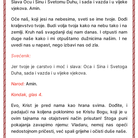
Slava Ocu i Sinu i Svetomu Duhu, i sada i vazda i u vijeke
vjekova. Amin.
Oče naš, koji jesi na nebesima, sveti se ime tvoje. Dođi
kraljevstvo tvoje. Budi volja tvoja kako na nebu tako i na
zemlji. Kruh naš svagdanji daj nam danas. I otpusti nam
duge naše kako i mi otpuštamo dužnicima našim. I ne
uvedi nas u napast, nego izbavi nas od zla.
Svećenik:
Jer tvoje je carstvo i moć i slava: Oca i Sina i Svetoga
Duha, sada i vazda i u vijeke vjekova.
Narod:
Amin.
Kondak, glas 4.
Evo, Krist je pred nama kao hrana svima. Dođite, i
padajući na koljena poklonimo se Kristu Bogu, koji je u
ovim tajnama na otajstveni način prisutan! Stoga puni
pokajanja zavapimo njemu: Vladaru, nemoj nas opeći
nedostojnom pričesti, već spali grijehe i očisti duše naše.