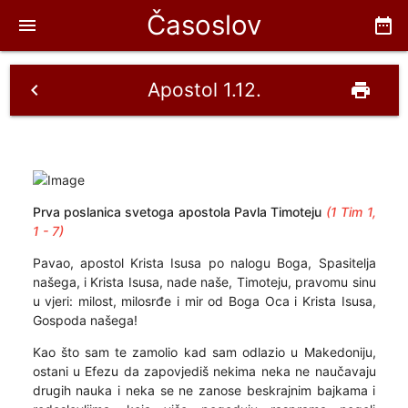
Časoslov
menu
date_range
Apostol 1.12.
chevron_left
print
Prva poslanica svetoga apostola Pavla Timoteju
(1 Tim 1,
1 - 7)
Pavao, apostol Krista Isusa po nalogu Boga, Spasitelja
našega, i Krista Isusa, nade naše, Timoteju, pravomu sinu
u vjeri: milost, milosrđe i mir od Boga Oca i Krista Isusa,
Gospoda našega!
Kao što sam te zamolio kad sam odlazio u Makedoniju,
ostani u Efezu da zapovjediš nekima neka ne naučavaju
drugih nauka i neka se ne zanose beskrajnim bajkama i