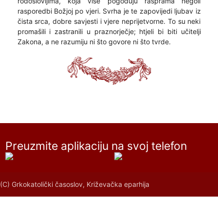
rodoslovljima, koja više pogoduju rasprama negoli
rasporedbi Božjoj po vjeri. Svrha je te zapovijedi ljubav iz
čista srca, dobre savjesti i vjere neprijetvorne. To su neki
promašili i zastranili u praznorječje; htjeli bi biti učitelji
Zakona, a ne razumiju ni što govore ni što tvrde.
Preuzmite aplikaciju na svoj telefon
(C) Grkokatolički časoslov, Križevačka eparhija