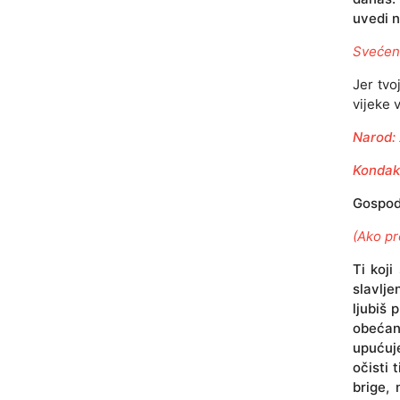
uvedi n
Svećen
Jer tvo
vijeke 
Narod:
Kondak
Gospode
(Ako pr
Ti koji
slavlje
ljubiš 
obećanj
upućuje
očisti 
brige,