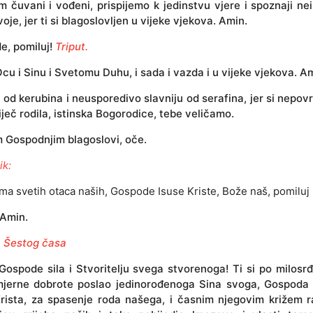
m čuvani i vođeni, prispijemo k jedinstvu vjere i spoznaji ne
voje, jer ti si blagoslovljen u vijeke vjekova. Amin.
, pomiluj!
Triput.
cu i Sinu i Svetomu Duhu, i sada i vazda i u vijeke vjekova. A
 od kerubina i neusporedivo slavniju od serafina, jer si nepov
ječ rodila, istinska Bogorodice, tebe veličamo.
 Gospodnjim blagoslovi, oče.
ik:
ma svetih otaca naših, Gospode Isuse Kriste, Bože naš, pomiluj 
Amin.
a Šestog časa
Gospode sila i Stvoritelju svega stvorenoga! Ti si po milosr
mjerne dobrote poslao jedinorođenoga Sina svoga, Gospoda
Krista, za spasenje roda našega, i časnim njegovim križem r