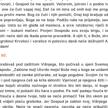
izvati, i Gospod će me spasiti. Večerom, jutrom i o podne 
 i one će čuti vapaj moj. Dat će mi mira od onih koji me prog
u protiv mene. Bog će čuti i njih poniziti, Onaj koji kraljuje od
ne popravljaju, Boga se ne boje. Podižu ruke na prijatelje, sa
uju. Usta su im glađa od maslaca, a srce ratoborno; riječi 
 oni – isukani mačevi. Povjeri Gospodu svu svoju brigu, i 
piti: neće dati da ikada posrne pravednik. A njih ti, o Bože, st
grobnu! Krvoloci i varalice ni polovicu danâ neće doživjeti! A
zdam!
 90.
 prebivaš pod zaštitom Višnjega, što počivaš u sjeni Svemo
spodu: „Zaklone moj! Utvrdo moja! Bože moj u koga se uzdam!
sloboditi od zamke ptičarske, od kuge pogubne. Svojim će te
ti i pod njegova ćeš se krila skloniti: Vjernost je njegova štiti i
e bojati strašila noćnoga ni strelice što leti danju, ni kug
roz tmine, ni pošasti što hara o podne. Pa nek' padaju tisuće kr
tisuća s desne tvoje, tebi se neće primaći! Tek što okom p
 vidjeti plaću grešnika. Jer Gospod je zaklon tvoj, Višnjeg
a okrilje. Neće te snaći nesreća, nevolja se neće prikučiti