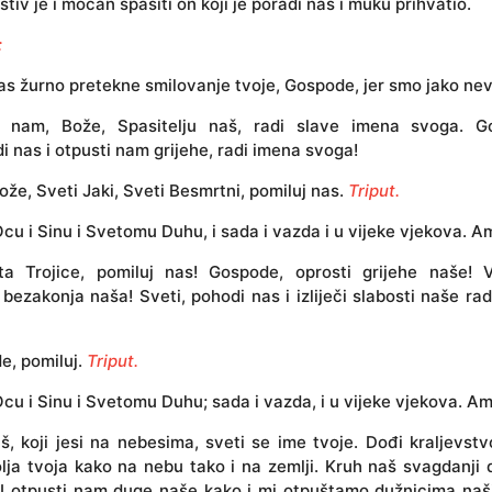
ostiv je i moćan spasiti on koji je poradi nas i muku prihvatio.
:
s žurno pretekne smilovanje tvoje, Gospode, jer smo jako nevo
 nam, Bože, Spasitelju naš, radi slave imena svoga. G
i nas i otpusti nam grijehe, radi imena svoga!
ože, Sveti Jaki, Sveti Besmrtni, pomiluj nas.
Triput.
cu i Sinu i Svetomu Duhu, i sada i vazda i u vijeke vjekova. A
ta Trojice, pomiluj nas! Gospode, oprosti grijehe naše! V
 bezakonja naša! Sveti, pohodi nas i izliječi slabosti naše ra
, pomiluj.
Triput.
cu i Sinu i Svetomu Duhu; sada i vazda, i u vijeke vjekova. Am
, koji jesi na nebesima, sveti se ime tvoje. Dođi kraljevstv
lja tvoja kako na nebu tako i na zemlji. Kruh naš svagdanji
 I otpusti nam duge naše kako i mi otpuštamo dužnicima naši