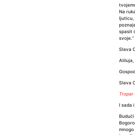
tvojemu
Na ruka
ljuticu
poznaje
spasit 
svoje.“
Slava O
Aliluja,
Gospode
Slava O
Tropar
I sada 
Budući
Bogorod
mnogo m