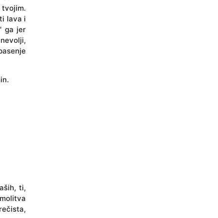
 tvojim.
i lava i
' ga jer
nevolji,
spasenje
in.
ih, ti,
 molitva
rečista,