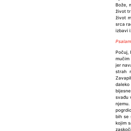
Bože, m
život t
život m
srca ra
izbavi 
Psalam
Počuj, 
mučim s
jer nav
strah 
Zavapi
daleko 
bijesne
svađu v
njemu. 
pogrdio
bih se 
kojim 
zaskoči