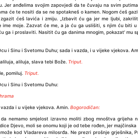
. Jer anđelima svojim zapovjedi da te čuvaju na svim putima
ma će te nositi da se ne spotakneš o kamen. Nogom ćeš gazit
, zgazit ćeš lavića i zmiju. „Izbavit ću ga jer me ljubi, zakrilit
 ime moje. Zazvat će me, a ja ću ga uslišiti, s njim ću biti u 
ću ga i proslaviti. Nasitit ću ga danima mnogim, pokazat' mu 
cu i Sinu i Svetomu Duhu; sada i vazda, i u vijeke vjekova. Am
 aliluja, aliluja, slava tebi Bože.
Triput.
, pomiluj.
Triput.
cu i Sinu i Svetomu Duhu:
 hrama
i vazda i u vijeke vjekova. Amin.
Bogorodičan:
 da nemamo smjelost izravno moliti zbog mnoštva grijeha naš
ice Djevo, moli se onomu koji je od tebe rođen, jer majčinska
ože kod Vladareva milosrđa. Ne prezri prošnje grješnika, P