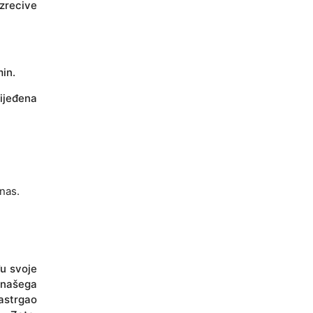
izrecive
min.
rijeđena
nas.
đu svoje
 našega
astrgao