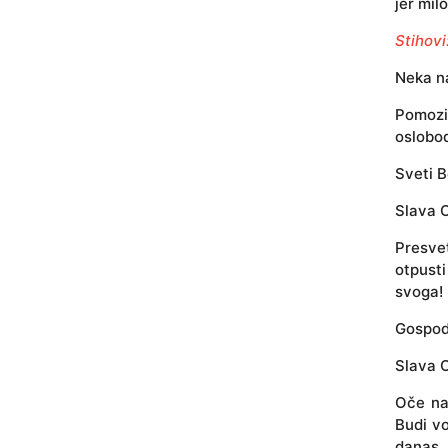
jer mil
Stihovi
Neka na
Pomozi
oslobod
Sveti B
Slava O
Presve
otpusti
svoga!
Gospode
Slava O
Oče naš
Budi vo
danas.