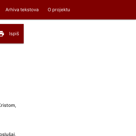
Arhiva tekstova
O projektu
rint
Ispiš
ristom,
oslušaj,