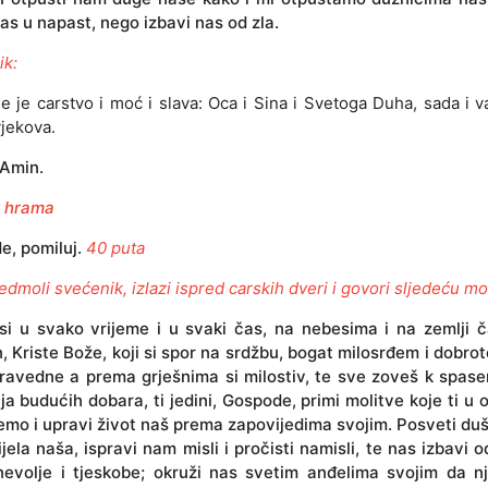
as u napast, nego izbavi nas od zla.
ik:
je je carstvo i moć i slava: Oca i Sina i Svetoga Duha, sada i v
vjekova.
Amin.
 hrama
, pomiluj.
40 puta
edmoli svećenik, izlazi ispred carskih dveri i govori sljedeću mo
 si u svako vrijeme i u svaki čas, na nebesima i na zemlji 
n, Kriste Bože, koji si spor na srdžbu, bogat milosrđem i dobrot
pravedne a prema grješnima si milostiv, te sve zoveš k spase
a budućih dobara, ti jedini, Gospode, primi molitve koje ti u 
mo i upravi život naš prema zapovijedima svojim. Posveti du
tijela naša, ispravi nam misli i pročisti namisli, te nas izbavi 
 nevolje i tjeskobe; okruži nas svetim anđelima svojim da n