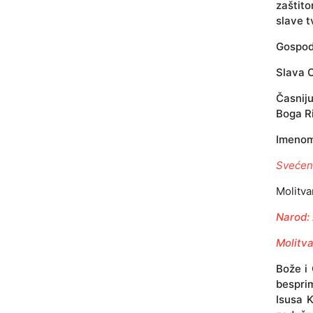
zaštito
slave t
Gospode
Slava O
Časniju
Boga Ri
Imenom
Svećen
Molitva
Narod:
Molitv
Bože i 
bespri
Isusa 