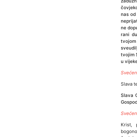
zadužn
čovjeko
nas od 
neprija
ne dopu
rani d
tvojom
sveudil
tvojim 
u vijek
Svećen
Slava t
Slava O
Gospode
Svećen
Krist,
bogonos