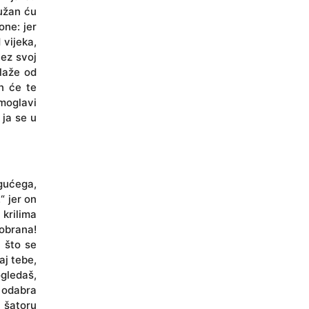
tužan ću
one: jer
 vijeka,
vez svoj
blaže od
on će te
rmoglavi
 ja se u
gućega,
“ jer on
 krilima
 obrana!
e što se
aj tebe,
ogledaš,
a odabra
 šatoru