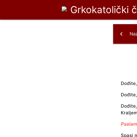
Grkokatolički 
chevron_left
Na
Dođite,
Dođite,
Dođite
Kralje
Psalam
Spasi m