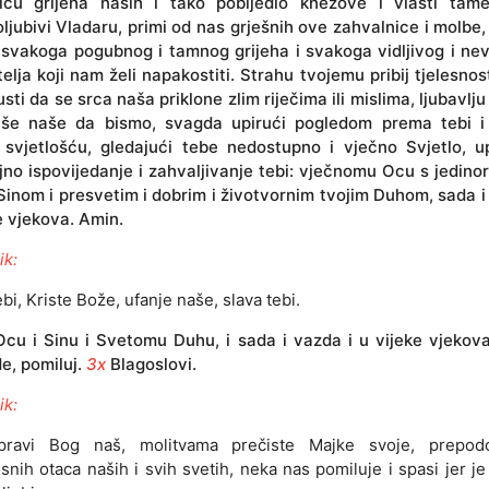
icu grijeha naših i tako pobijedio knezove i vlasti tame
ljubivi Vladaru, primi od nas grješnih ove zahvalnice i molbe, 
svakoga pogubnog i tamnog grijeha i svakoga vidljivog i nev
telja koji nam želi napakostiti. Strahu tvojemu pribij tjelesnos
sti da se srca naša priklone zlim riječima ili mislima, ljubavlj
uše naše da bismo, svagda upirući pogledom prema tebi i
 svjetlošću, gledajući tebe nedostupno i vječno Svjetlo, up
jno ispovijedanje i zahvaljivanje tebi: vječnomu Ocu s jedin
Sinom i presvetim i dobrim i životvornim tvojim Duhom, sada i
e vjekova. Amin.
ik:
ebi, Kriste Bože, ufanje naše, slava tebi.
cu i Sinu i Svetomu Duhu, i sada i vazda i u vijeke vjekov
, pomiluj.
3x
Blagoslovi.
ik:
 pravi Bog naš, molitvama prečiste Majke svoje, prepod
nih otaca naših i svih svetih, neka nas pomiluje i spasi jer je