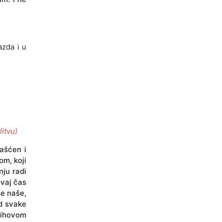
azda i u
litvu)
čašćen i
om, koji
nju radi
ovaj čas
še naše,
od svake
jihovom