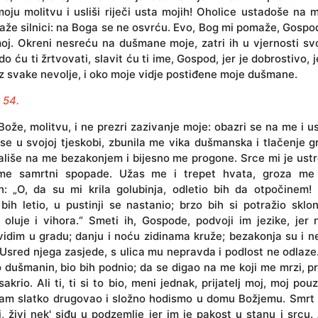
oju molitvu i usliši riječi usta mojih! Oholice ustadoše na 
raže silnici: na Boga se ne osvrću. Evo, Bog mi pomaže, Gospod
oj. Okreni nesreću na dušmane moje, zatri ih u vjernosti sv
do ću ti žrtvovati, slavit ću ti ime, Gospod, jer je dobrostivo, j
iz svake nevolje, i oko moje vidje postiđene moje dušmane.
 54.
Bože, molitvu, i ne prezri zazivanje moje: obazri se na me i us
e u svojoj tjeskobi, zbunila me vika dušmanska i tlačenje g
ališe na me bezakonjem i bijesno me progone. Srce mi je ustr
me samrtni spopade. Užas me i trepet hvata, groza me
h: „O, da su mi krila golubinja, odletio bih da otpočinem! 
bih letio, u pustinji se nastanio; brzo bih si potražio sklo
 oluje i vihora.“ Smeti ih, Gospode, podvoji im jezike, jer n
idim u gradu; danju i noću zidinama kruže; bezakonja su i n
Usred njega zasjede, s ulica mu nepravda i podlost ne odlaz
 dušmanin, bio bih podnio; da se digao na me koji me mrzi, p
sakrio. Ali ti, ti si to bio, meni jednak, prijatelj moj, moj pou
sam slatko drugovao i složno hodismo u domu Božjemu. Smrt 
, živi nek' siđu u podzemlje jer im je pakost u stanu i srcu.