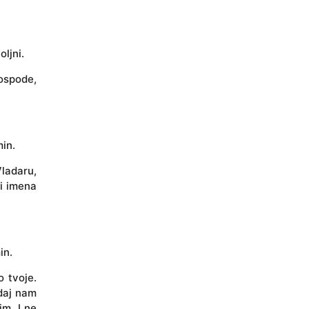
ljni.
ospode,
min.
ladaru,
di imena
in.
o tvoje.
 daj nam
m. I ne