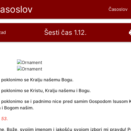
časoslov
Časoslov
Šesti čas 1.12.
p
zad
 poklonimo se Kralju našemu Bogu.
 poklonimo se Kristu, Kralju našemu i Bogu.
, poklonimo se i padnimo nice pred samim Gospodom Isusom K
m i Bogom našim.
 53.
e, Bože, svojim imenom i jakošću svojom izbori mi pravdu! P