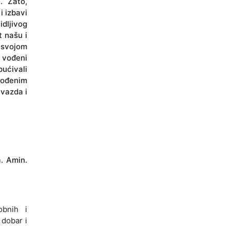
. Zato,
i izbavi
idljivog
t našu i
u svojom
 vođeni
ućivali
orođenim
 vazda i
a. Amin.
obnih i
 dobar i