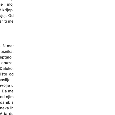
me i moj
 krijepi
ojoj. Od
er ti me
liši me;
rešnika,
eptalo i
 obuze.
Daleko,
nište od
asilje i
evolje u
e. Da me
red njim
zdanik s
neka ih
 A ja ću