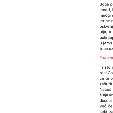
Boga pr
jecati,
mnogi s
jer se 
oskvrnj
ulja, a
pokrije
u jamu 
tebe u
Psalam
Ti što
reci Go
će te o
zaštiti
Nećeš s
šulja k
deseci 
već ćeš
sebi z