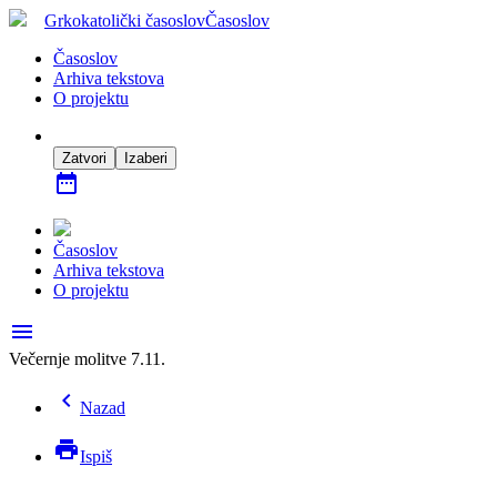
Grkokatolički časoslov
Časoslov
Časoslov
Arhiva tekstova
O projektu
Zatvori
Izaberi
date_range
Časoslov
Arhiva tekstova
O projektu
menu
Večernje molitve 7.11.
chevron_left
Nazad
print
Ispiš