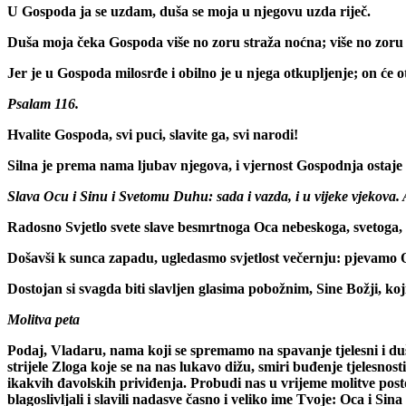
U Gospoda ja se uzdam, duša se moja u njegovu uzda riječ.
Duša moja čeka Gospoda više no zoru straža noćna; više no zoru
Jer je u Gospoda milosrđe i obilno je u njega otkupljenje; on će o
Psalam 116.
Hvalite Gospoda, svi puci, slavite ga, svi narodi!
Silna je prema nama ljubav njegova, i vjernost Gospodnja ostaje
Slava Ocu i Sinu i Svetomu Duhu: sada i vazda, i u vijeke vjekova.
Radosno Svjetlo svete slave besmrtnoga Oca nebeskoga, svetoga, 
Došavši k sunca zapadu, ugledasmo svjetlost večernju: pjevamo
Dostojan si svagda biti slavljen glasima pobožnim, Sine Božji, koji d
Molitva peta
Podaj, Vladaru, nama koji se spremamo na spavanje tjelesni i duš
strijele Zloga koje se na nas lukavo dižu, smiri buđenje tjelesno
ikakvih đavolskih priviđenja. Probudi nas u vrijeme molitve post
blagoslivljali i slavili nadasve časno i veliko ime Tvoje: Oca i Si