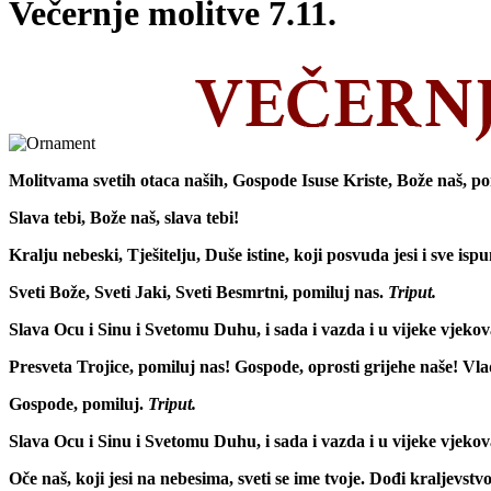
Večernje molitve 7.11.
Molitvama svetih otaca naših, Gospode Isuse Kriste, Bože naš, po
Slava tebi, Bože naš, slava tebi!
Kralju nebeski, Tješitelju, Duše istine, koji posvuda jesi i sve isp
Sveti Bože, Sveti Jaki, Sveti Besmrtni, pomiluj nas.
Triput.
Slava Ocu i Sinu i Svetomu Duhu, i sada i vazda i u vijeke vjeko
Presveta Trojice, pomiluj nas! Gospode, oprosti grijehe naše! Vlad
Gospode, pomiluj.
Triput.
Slava Ocu i Sinu i Svetomu Duhu, i sada i vazda i u vijeke vjeko
Oče naš, koji jesi na nebesima, sveti se ime tvoje. Dođi kraljevs