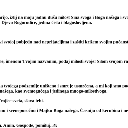
rijo, izlij na moju jadnu dušu milost Sina svoga i Boga našega i s
Djevo Bogorodice, jedina čista i blagoslovljena.
i svojoj pobjedu nad neprijateljima i zaštiti križem svojim pučanst
, imenom Tvojim nazvanim, podaj milosti svoje! Silom svojom razv
 tvojega podzemlje uništeno i smrt je usmrćena, a mi koji smo podle
 našega, kao svemogućega i jedinoga mnogo-milostivoga.
ojice sveta, slava tebi.
enu i sveneporočnu i Majku Boga našega. Časniju od kerubina i neu
a. Amin.
Gospode, pomiluj.
3x