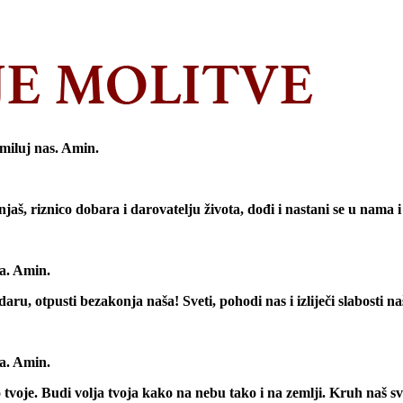
miluj nas. Amin.
unjaš, riznico dobara i darovatelju života, dođi i nastani se u nama i 
va. Amin.
aru, otpusti bezakonja naša! Sveti, pohodi nas i izliječi slabosti n
va. Amin.
tvo tvoje. Budi volja tvoja kako na nebu tako i na zemlji. Kruh naš