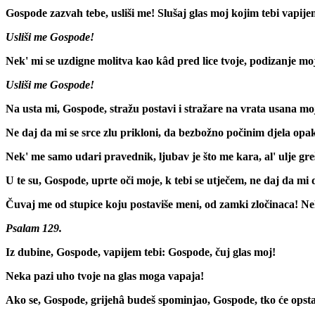
Gospode zazvah tebe, usliši me! Slušaj glas moj kojim tebi vapije
Usliši me Gospode!
Nek' mi se uzdigne molitva kao kâd pred lice tvoje, podizanje mo
Usliši me Gospode!
Na usta mi, Gospode, stražu postavi i stražare na vrata usana mo
Ne daj da mi se srce zlu prikloni, da bezbožno počinim djela opak
Nek' me samo udari pravednik, ljubav je što me kara, al' ulje gre
U te su, Gospode, uprte oči moje, k tebi se utječem, ne daj da m
Čuvaj me od stupice koju postaviše meni, od zamki zločinaca! Ne
Psalam 129.
Iz dubine, Gospode, vapijem tebi: Gospode, čuj glas moj!
Neka pazi uho tvoje na glas moga vapaja!
Ako se, Gospode, grijehâ budeš spominjao, Gospode, tko će opstati?