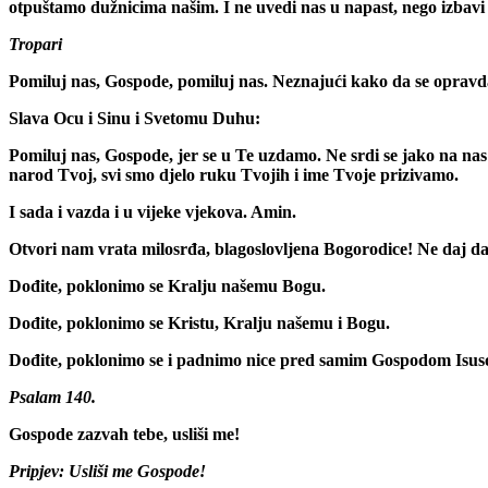
otpuštamo dužnicima našim. I ne uvedi nas u napast, nego izbavi 
Tropari
Pomiluj nas, Gospode, pomiluj nas. Neznajući kako da se opravd
Slava Ocu i Sinu i Svetomu Duhu:
Pomiluj nas, Gospode, jer se u Te uzdamo. Ne srdi se jako na nas n
narod Tvoj, svi smo djelo ruku Tvojih i ime Tvoje prizivamo.
I sada i vazda i u vijeke vjekova. Amin.
Otvori nam vrata milosrđa, blagoslovljena Bogorodice! Ne daj da
Dođite, poklonimo se Kralju našemu Bogu.
Dođite, poklonimo se Kristu, Kralju našemu i Bogu.
Dođite, poklonimo se i padnimo nice pred samim Gospodom Isus
Psalam 140.
Gospode zazvah tebe, usliši me!
Pripjev:
Usliši me Gospode!