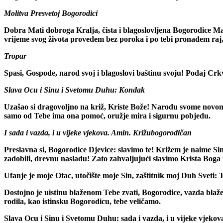
Molitva Presvetoj Bogorodici
Dobra Mati dobroga Kralja, čista i blagoslovljena Bogorodice Ma
vrijeme svog života provedem bez poroka i po tebi pronađem raj, 
Tropar
Spasi, Gospode, narod svoj i blagoslovi baštinu svoju! Podaj Crkv
Slava Ocu i Sinu i Svetomu Duhu:
Kondak
Uzašao si dragovoljno na križ, Kriste Bože! Narodu svome novome
samo od Tebe ima ona pomoć, oružje mira i sigurnu pobjedu.
I sada i vazda, i u vijeke vjekova. Amin.
Križubogorodičan
Preslavna si, Bogorodice Djevice: slavimo te! Križem je naime Sina
zadobili, drevnu nasladu! Zato zahvaljujući slavimo Krista Boga
Ufanje je moje Otac, utočište moje Sin, zaštitnik moj Duh Sveti: Tr
Dostojno je uistinu blaženom Tebe zvati, Bogorodice, vazda blaž
rodila, kao istinsku Bogorodicu, tebe veličamo.
Slava Ocu i Sinu i Svetomu Duhu: sada i vazda, i u vijeke vjekov