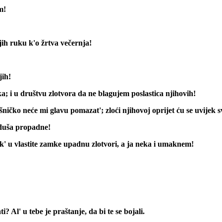
m!
jih ruku k'o žrtva večernja!
jih!
a; i u društvu zlotvora da ne blagujem poslastica njihovih!
šničko neće mi glavu pomazat'; zloći njihovoj oprijet ću se uvijek
i duša propadne!
k' u vlastite zamke upadnu zlotvori, a ja neka i umaknem!
 Al' u tebe je praštanje, da bi te se bojali.