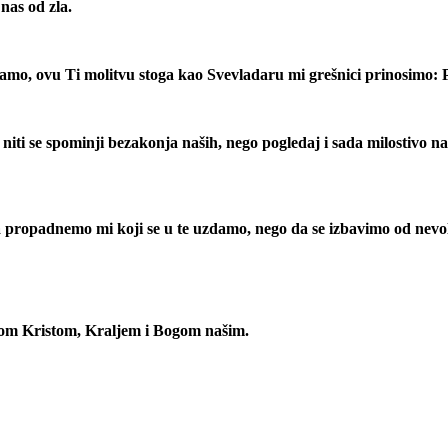
nas od zla.
amo, ovu Ti molitvu stoga kao Svevladaru mi grešnici prinosimo: 
iti se spominji bezakonja naših, nego pogledaj i sada milostivo na n
 propadnemo mi koji se u te uzdamo, nego da se izbavimo od nevolj
om Kristom, Kraljem i Bogom našim.