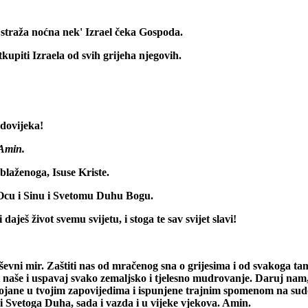
 straža noćna nek' Izrael čeka Gospoda.
tkupiti Izraela od svih grijeha njegovih.
 dovijeka!
 Amin.
blaženoga, Isuse Kriste.
 Ocu i Sinu i Svetomu Duhu Bogu.
aješ život svemu svijetu, i stoga te sav svijet slavi!
evni mir. Zaštiti nas od mračenog sna o grijesima i od svakoga tam
sti naše i uspavaj svako zemaljsko i tjelesno mudrovanje. Daruj na
ojane u tvojim zapovijedima i ispunjene trajnim spomenom na sudov
na i Svetoga Duha, sada i vazda i u vijeke vjekova. Amin.