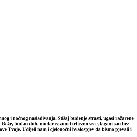
nog i noćnog naslađivanja. Stišaj buđenje strasti, ugasi ražarene
m, Bože, budan duh, mudar razum i trijezno srce, lagani san bez
e Tvoje. Udijeli nam i cjelonoćni hvalospjev da bismo pjevali i