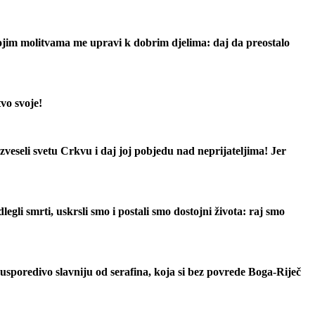
vojim molitvama me upravi k dobrim djelima: daj da preostalo
vo svoje!
eseli svetu Crkvu i daj joj pobjedu nad neprijateljima! Jer
gli smrti, uskrsli smo i postali smo dostojni života: raj smo
sporedivo slavniju od serafina, koja si bez povrede Boga-Riječ