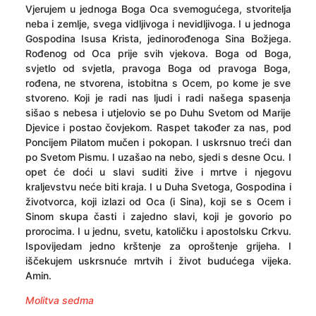
Vjerujem u jednoga Boga Oca svemogućega, stvoritelja
neba i zemlje, svega vidljivoga i nevidljivoga. I u jednoga
Gospodina Isusa Krista, jedinorođenoga Sina Božjega.
Rođenog od Oca prije svih vjekova. Boga od Boga,
svjetlo od svjetla, pravoga Boga od pravoga Boga,
rođena, ne stvorena, istobitna s Ocem, po kome je sve
stvoreno. Koji je radi nas ljudi i radi našega spasenja
sišao s nebesa i utjelovio se po Duhu Svetom od Marije
Djevice i postao čovjekom. Raspet također za nas, pod
Poncijem Pilatom mučen i pokopan. I uskrsnuo treći dan
po Svetom Pismu. I uzašao na nebo, sjedi s desne Ocu. I
opet će doći u slavi suditi žive i mrtve i njegovu
kraljevstvu neće biti kraja. I u Duha Svetoga, Gospodina i
životvorca, koji izlazi od Oca (i Sina), koji se s Ocem i
Sinom skupa časti i zajedno slavi, koji je govorio po
prorocima. I u jednu, svetu, katoličku i apostolsku Crkvu.
Ispovijedam jedno krštenje za oproštenje grijeha. I
iščekujem uskrsnuće mrtvih i život budućega vijeka.
Amin.
Molitva sedma