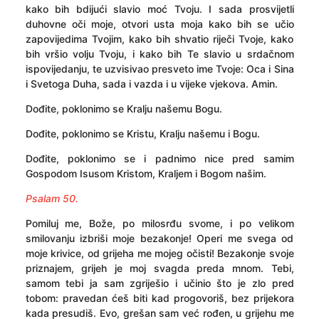
kako bih bdijući slavio moć Tvoju. I sada prosvijetli
duhovne oči moje, otvori usta moja kako bih se učio
zapovijedima Tvojim, kako bih shvatio riječi Tvoje, kako
bih vršio volju Tvoju, i kako bih Te slavio u srdačnom
ispovijedanju, te uzvisivao presveto ime Tvoje: Oca i Sina
i Svetoga Duha, sada i vazda i u vijeke vjekova. Amin.
Dođite, poklonimo se Kralju našemu Bogu.
Dođite, poklonimo se Kristu, Kralju našemu i Bogu.
Dođite, poklonimo se i padnimo nice pred samim
Gospodom Isusom Kristom, Kraljem i Bogom našim.
Psalam 50.
Pomiluj me,
Bože, po milosrđu svome, i po velikom
smilovanju izbriši moje bezakonje! Operi me svega od
moje krivice, od grijeha me mojeg očisti! Bezakonje svoje
priznajem, grijeh je moj svagda preda mnom. Tebi,
samom tebi ja sam zgriješio i učinio što je zlo pred
tobom: pravedan ćeš biti kad progovoriš, bez prijekora
kada presudiš. Evo, grešan sam već rođen, u grijehu me