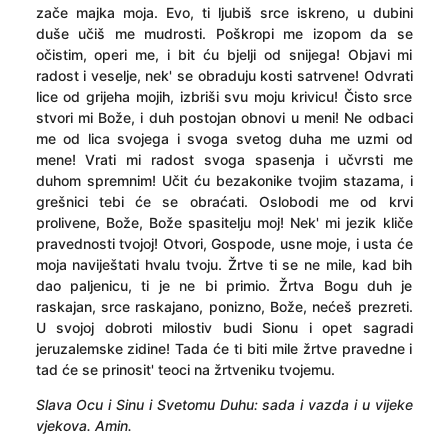
zače majka moja. Evo, ti ljubiš srce iskreno, u dubini
duše učiš me mudrosti. Poškropi me izopom da se
očistim, operi me, i bit ću bjelji od snijega! Objavi mi
radost i veselje, nek' se obraduju kosti satrvene! Odvrati
lice od grijeha mojih, izbriši svu moju krivicu! Čisto srce
stvori mi Bože, i duh postojan obnovi u meni! Ne odbaci
me od lica svojega i svoga svetog duha me uzmi od
mene! Vrati mi radost svoga spasenja i učvrsti me
duhom spremnim! Učit ću bezakonike tvojim stazama, i
grešnici tebi će se obraćati. Oslobodi me od krvi
prolivene, Bože, Bože spasitelju moj! Nek' mi jezik kliče
pravednosti tvojoj! Otvori, Gospode, usne moje, i usta će
moja naviještati hvalu tvoju. Žrtve ti se ne mile, kad bih
dao paljenicu, ti je ne bi primio. Žrtva Bogu duh je
raskajan, srce raskajano, ponizno, Bože, nećeš prezreti.
U svojoj dobroti milostiv budi Sionu i opet sagradi
jeruzalemske zidine! Tada će ti biti mile žrtve pravedne i
tad će se prinosit' teoci na žrtveniku tvojemu.
Slava Ocu i Sinu i Svetomu Duhu: sada i vazda i u vijeke
vjekova. Amin.