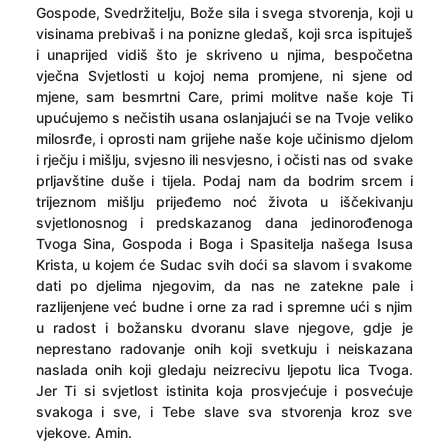
Gospode, Svedržitelju, Bože sila i svega stvorenja, koji u
visinama prebivaš i na ponizne gledaš, koji srca ispituješ
i unaprijed vidiš što je skriveno u njima, bespočetna
vječna Svjetlosti u kojoj nema promjene, ni sjene od
mjene, sam besmrtni Care, primi molitve naše koje Ti
upućujemo s nečistih usana oslanjajući se na Tvoje veliko
milosrđe, i oprosti nam grijehe naše koje učinismo djelom
i rječju i mišlju, svjesno ili nesvjesno, i očisti nas od svake
prljavštine duše i tijela. Podaj nam da bodrim srcem i
trijeznom mišlju prijeđemo noć života u iščekivanju
svjetlonosnog i predskazanog dana jedinorođenoga
Tvoga Sina, Gospoda i Boga i Spasitelja našega Isusa
Krista, u kojem će Sudac svih doći sa slavom i svakome
dati po djelima njegovim, da nas ne zatekne pale i
razlijenjene već budne i orne za rad i spremne ući s njim
u radost i božansku dvoranu slave njegove, gdje je
neprestano radovanje onih koji svetkuju i neiskazana
naslada onih koji gledaju neizrecivu ljepotu lica Tvoga.
Jer Ti si svjetlost istinita koja prosvjećuje i posvećuje
svakoga i sve, i Tebe slave sva stvorenja kroz sve
vjekove. Amin.