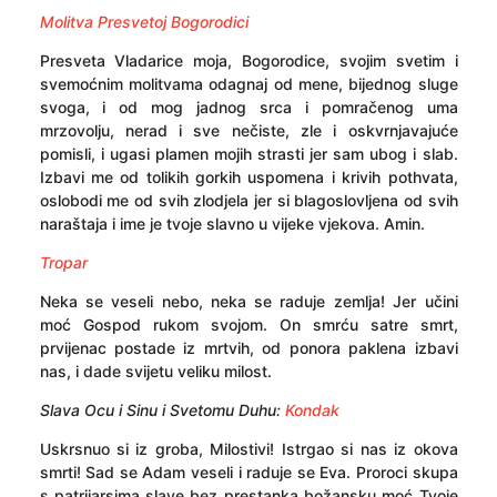
Molitva Presvetoj Bogorodici
Presveta Vladarice moja, Bogorodice, svojim svetim i
svemoćnim molitvama odagnaj od mene, bijednog sluge
svoga, i od mog jadnog srca i pomračenog uma
mrzovolju, nerad i sve nečiste, zle i oskvrnjavajuće
pomisli, i ugasi plamen mojih strasti jer sam ubog i slab.
Izbavi me od tolikih gorkih uspomena i krivih pothvata,
oslobodi me od svih zlodjela jer si blagoslovljena od svih
naraštaja i ime je tvoje slavno u vijeke vjekova. Amin.
Tropar
Neka se veseli nebo, neka se raduje zemlja! Jer učini
moć Gospod rukom svojom. On smrću satre smrt,
prvijenac postade iz mrtvih, od ponora paklena izbavi
nas, i dade svijetu veliku milost.
Slava Ocu i Sinu i Svetomu Duhu:
Kondak
Uskrsnuo si iz groba, Milostivi! Istrgao si nas iz okova
smrti! Sad se Adam veseli i raduje se Eva. Proroci skupa
s patrijarsima slave bez prestanka božansku moć Tvoje