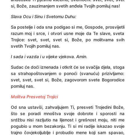
si, Bože, zauzimanjem svetih anđela Tvojih pomiluj nas!
Slava Ocu i Sinu i Svetomu Duhu:
Sa postelje i oda sna podigao si me, Gospode, prosvijetli
razum moj i srce, i otvori usne moje da Te slave, sveta
Trojice: svet, svet, svet si, Bože, po molitvama svih
svetih Tvojih pomiluj nas.
I sada i vazda i u vijeke vjekova. Amin.
Sudac će doći iznenada i otkrit će se svačija djela, stoga
sa strahopoštovanjem o ponoći (svanuću) prizivljamo:
svet, svet, svet si, Bože, zagovorom svete Bogorodice
pomiluj nas.
Molitva Presvetoj Trojici
Od sna ustavši, zahvaljujem Ti, presveti Trojedini Bože,
što se poradi mnoštva svoje dobrote i sporosti na
srdžbu nisi razljutio na lijenost i grešnost moju, niti me
pogubio u mom bezakonju. Ti si mi radije iskazao svoje
trajno čovjekoljublje i probudio mene koji sam spavao,