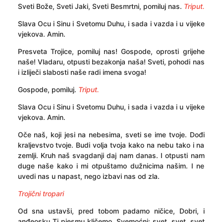
Sveti Bože, Sveti Jaki, Sveti Besmrtni, pomiluj nas.
Triput.
Slava Ocu i Sinu i Svetomu Duhu, i sada i vazda i u vijeke
vjekova. Amin.
Presveta Trojice, pomiluj nas! Gospode, oprosti grijehe
naše! Vladaru, otpusti bezakonja naša! Sveti, pohodi nas
i izliječi slabosti naše radi imena svoga!
Gospode, pomiluj.
Triput.
Slava Ocu i Sinu i Svetomu Duhu, i sada i vazda i u vijeke
vjekova. Amin.
Oče naš, koji jesi na nebesima, sveti se ime tvoje. Dođi
kraljevstvo tvoje. Budi volja tvoja kako na nebu tako i na
zemlji. Kruh naš svagdanji daj nam danas. I otpusti nam
duge naše kako i mi otpuštamo dužnicima našim. I ne
uvedi nas u napast, nego izbavi nas od zla.
Trojični tropari
Od sna ustavši, pred tobom padamo ničice, Dobri, i
anđeosku Ti pjesmu kličemo, Svemoćni: svet, svet, svet