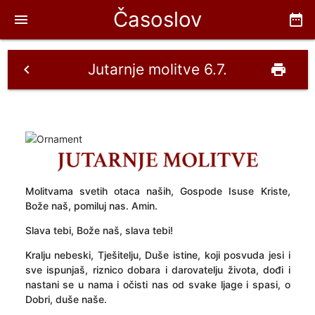
Časoslov
menu
date_range
Jutarnje molitve 6.7.
chevron_left
print
Molitvama svetih otaca naših, Gospode Isuse Kriste,
Bože naš, pomiluj nas. Amin.
Slava tebi, Bože naš, slava tebi!
Kralju nebeski, Tješitelju, Duše istine, koji posvuda jesi i
sve ispunjaš, riznico dobara i darovatelju života, dođi i
nastani se u nama i očisti nas od svake ljage i spasi, o
Dobri, duše naše.