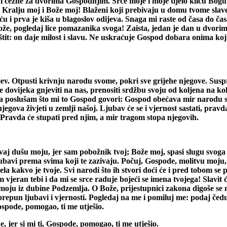
čezne za dvorima Gospodnjim. Srce moje i moje tijelo kliču Bogu ži
a, Kralju moj i Bože moj! Blaženi koji prebivaju u domu tvome sla
eću i prva je kiša u blagoslov odijeva. Snaga mi raste od časa do 
 Bože, pogledaj lice pomazanika svoga! Zaista, jedan je dan u dvori
 štit: on daje milost i slavu. Ne uskraćuje Gospod dobara onima ko
v. Otpusti krivnju narodu svome, pokri sve grijehe njegove. Suspr
e dovijeka gnjeviti na nas, prenositi srdžbu svoju od koljena na kol
Da poslušam što mi to Gospod govori: Gospod obećava mir narodu s
jegova živjeti u zemlji našoj. Ljubav će se i vjernost sastati, pravda
. Pravda će stupati pred njim, a mir tragom stopa njegovih.
uvaj dušu moju, jer sam pobožnik tvoj; Bože moj, spasi slugu svoga k
ljubavi prema svima koji te zazivaju. Počuj, Gospode, molitvu moju,
kakvo je tvoje. Svi narodi što ih stvori doći će i pred tobom se pokl
 vjeran tebi i da mi se srce raduje bojeći se imena tvojega! Slavit 
šu moju iz dubine Podzemlja. O Bože, prijestupnici zakona digoše s
prepun ljubavi i vjernosti. Pogledaj na me i pomiluj me: podaj čedu
 Gospode, pomogao, ti me utješio.
e, jer si mi ti, Gospode, pomogao, ti me utješio.