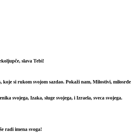
ekoljupče, slava Tebi!
âs, koje si rukom svojom sazdao. Pokaži nam, Milostivi, milosrđe
ika svojega, Izaka, sluge svojega, i Izraela, sveca svojega.
aše radi imena svoga!