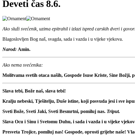
Deveti čas 8.6.
Ako služi svećenik, uzima epitrahil i izlazi ispred carskih dveri i govor
Blagoslovljen Bog naš, svagda, sada i vazda i u vijeke vjekova.
Narod:
Amin.
Ako nema svećenika:
Molitvama svetih otaca naših, Gospode Isuse Kriste, Sine Božji, 
Slava tebi, Bože naš, slava tebi!
Kralju nebeski, Tješitelju, Duše istine, koji posvuda jesi i sve isp
Sveti Bože, Sveti Jaki, Sveti Besmrtni, pomiluj nas.
Triput.
Slava Ocu i Sinu i Svetomu Duhu, i sada i vazda i u vijeke vjeko
Presveta Trojice, pomiluj nas! Gospode, oprosti grijehe naše! Vlad