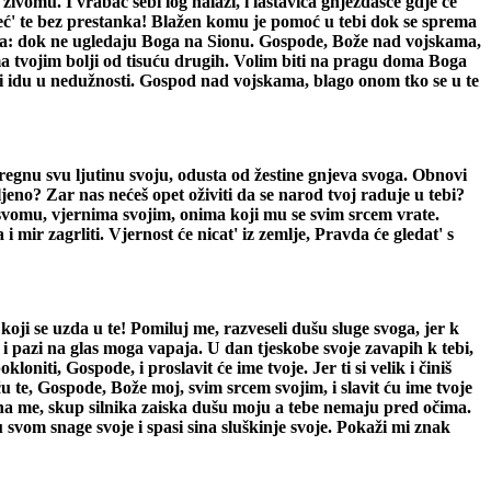
vomu. I vrabac sebi log nalazi, i lastavica gnjezdašce gdje će
već' te bez prestanka! Blažen komu je pomoć u tebi dok se sprema
časa: dok ne ugledaju Boga na Sionu. Gospode, Bože nad vojskama,
ma tvojim bolji od tisuću drugih. Volim biti na pragu doma Boga
ji idu u nedužnosti. Gospod nad vojskama, blago onom tko se u te
egnu svu ljutinu svoju, odusta od žestine gnjeva svoga. Obnovi
jeno? Zar nas nećeš opet oživiti da se narod tvoj raduje u tebi?
vomu, vjernima svojim, onima koji mu se svim srcem vrate.
 i mir zagrliti. Vjernost će nicat' iz zemlje, Pravda će gledat' s
oji se uzda u te! Pomiluj me, razveseli dušu sluge svoga, jer k
 i pazi na glas moga vapaja. U dan tjeskobe svoje zavapih k tebi,
oniti, Gospode, i proslavit će ime tvoje. Jer ti si velik i činiš
ću te, Gospode, Bože moj, svim srcem svojim, i slavit ću ime tvoje
e na me, skup silnika zaiska dušu moju a tebe nemaju pred očima.
 svom snage svoje i spasi sina sluškinje svoje. Pokaži mi znak