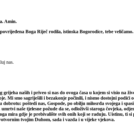
va. Amin.
epovrijeđena Boga Riječ rodila, istinska Bogorodice, tebe veličamo.
luj nas.
g grijeha naših i priveo si nas do ovoga časa u kojem si visio na 
je. Mi smo sagriješili i bezakonje počinili, i nismo dostojni podići o
u dobrotu: poštedi nas, Gospode, po obilju milosrđa svojega i spasi 
he, umrtvi naše tjelesne požude da se, odloživši staroga čovjeka, od
 mira gdje je prebivalište svih onih koji se raduju. Uistinu, ti si p
votvornim tvojim Duhom, sada i vazda i u vijeke vjekova.