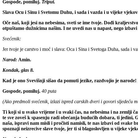
Gospode, pomiluj.
Triput.
Slava Ocu i Sinu i Svetomu Duhu, i sada i vazda i u vijeke vjeko
Oče naš, koji jesi na nebesima, sveti se ime tvoje. Dođi kraljevs
otpuštamo dužnicima našim. I ne uvedi nas u napast, nego izbavi 
Svećenik:
Jer tvoje je carstvo i moć i slava: Oca i Sina i Svetoga Duha, sada i v
Narod:
Amin.
Kondak, glas 8.
Kad je ono Svevišnji sišao da pomuti jezike, razdvojio je narode
Gospode, pomiluj.
40 puta
(Ako predmoli svećenik, izlazi ispred carskih dveri i govori sljedeću m
Ti koji si u svako vrijeme i u svaki čas, na nebesima i na zemlji č
te sve zoveš k spasenju radi obećanja budućih dobara, ti jedini, G
naša, ispravi nam misli i pročisti namisli, te nas izbavi od svake 
spoznaji neizrecive slave tvoje, jer ti si blagoslovljen u vijeke vjek