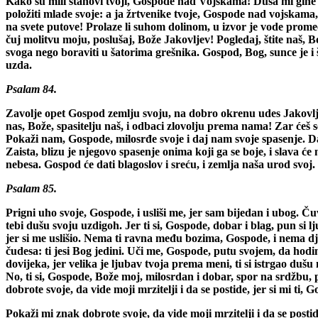
Kako su mili stanovi tvoji, Gospode nad Vojskama! Duša mi gine i 
položiti mlade svoje: a ja žrtvenike tvoje, Gospode nad vojskam
na svete putove! Prolaze li suhom dolinom, u izvor je vode prom
čuj molitvu moju, poslušaj, Bože Jakovljev! Pogledaj, štite naš,
svoga nego boraviti u šatorima grešnika. Gospod, Bog, sunce je i
uzda.
Psalam 84.
Zavolje opet Gospod zemlju svoju, na dobro okrenu udes Jakovlje
nas, Bože, spasitelju naš, i odbaci zlovolju prema nama! Zar ćeš s
Pokaži nam, Gospode, milosrđe svoje i daj nam svoje spasenje. 
Zaista, blizu je njegovo spasenje onima koji ga se boje, i slava će n
nebesa. Gospod će dati blagoslov i sreću, i zemlja naša urod svoj
Psalam 85.
Prigni uho svoje, Gospode, i usliši me, jer sam bijedan i ubog. Č
tebi dušu svoju uzdigoh. Jer ti si, Gospode, dobar i blag, pun si 
jer si me uslišio. Nema ti ravna među bozima, Gospode, i nema djela 
čudesa: ti jesi Bog jedini. Uči me, Gospode, putu svojem, da hodim
dovijeka, jer velika je ljubav tvoja prema meni, ti si istrgao du
No, ti si, Gospode, Bože moj, milosrdan i dobar, spor na srdžbu, 
dobrote svoje, da vide moji mrzitelji i da se postide, jer si mi ti,
Pokaži mi znak dobrote svoje, da vide moji mrzitelji i da se postid