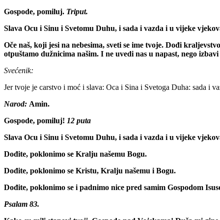
Gospode, pomiluj.
Triput.
Slava Ocu i Sinu i Svetomu Duhu, i sada i vazda i u vijeke vjeko
Oče naš, koji jesi na nebesima, sveti se ime tvoje. Dođi kraljevs
otpuštamo dužnicima našim. I ne uvedi nas u napast, nego izbavi 
Svećenik:
Jer tvoje je carstvo i moć i slava: Oca i Sina i Svetoga Duha: sada i va
Narod:
Amin.
Gospode, pomiluj!
12 puta
Slava Ocu i Sinu i Svetomu Duhu, i sada i vazda i u vijeke vjeko
Dođite, poklonimo se Kralju našemu Bogu.
Dođite, poklonimo se Kristu, Kralju našemu i Bogu.
Dođite, poklonimo se i padnimo nice pred samim Gospodom Isus
Psalam 83.