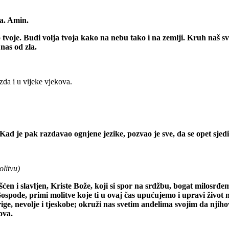
va. Amin.
tvo tvoje. Budi volja tvoja kako na nebu tako i na zemlji. Kruh naš
nas od zla.
azda i u vijeke vjekova.
! Kad je pak razdavao ognjene jezike, pozvao je sve, da se opet sj
olitvu)
ašćen i slavljen, Kriste Bože, koji si spor na srdžbu, bogat milosrđ
ospode, primi molitve koje ti u ovaj čas upućujemo i upravi život n
brige, nevolje i tjeskobe; okruži nas svetim anđelima svojim da njih
ova.