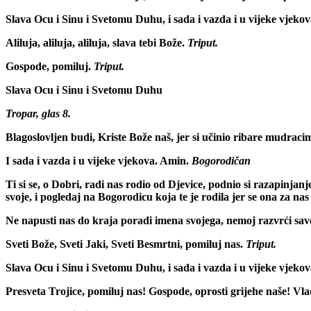
Slava Ocu i Sinu i Svetomu Duhu, i sada i vazda i u vijeke vjeko
Aliluja, aliluja, aliluja, slava tebi Bože.
Triput.
Gospode, pomiluj.
Triput.
Slava Ocu i Sinu i Svetomu Duhu
Tropar, glas 8.
Blagoslovljen budi, Kriste Bože naš, jer si učinio ribare mudracim
I sada i vazda i u vijeke vjekova. Amin.
Bogorodičan
Ti si se, o Dobri, radi nas rodio od Djevice, podnio si razapinja
svoje, i pogledaj na Bogorodicu koja te je rodila jer se ona za nas
Ne napusti nas do kraja poradi imena svojega, nemoj razvrći savez
Sveti Bože, Sveti Jaki, Sveti Besmrtni, pomiluj nas.
Triput.
Slava Ocu i Sinu i Svetomu Duhu, i sada i vazda i u vijeke vjeko
Presveta Trojice, pomiluj nas! Gospode, oprosti grijehe naše! Vlad