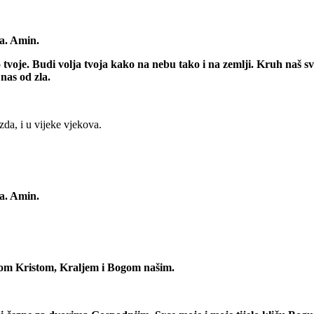
va. Amin.
tvo tvoje. Budi volja tvoja kako na nebu tako i na zemlji. Kruh naš
nas od zla.
zda, i u vijeke vjekova.
va. Amin.
om Kristom, Kraljem i Bogom našim.