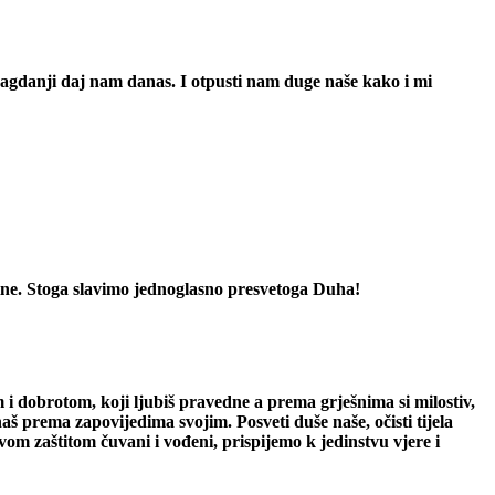
 svagdanji daj nam danas. I otpusti nam duge naše kako i mi
edine. Stoga slavimo jednoglasno presvetoga Duha!
em i dobrotom, koji ljubiš pravedne a prema grješnima si milostiv,
aš prema zapovijedima svojim. Posveti duše naše, očisti tijela
ovom zaštitom čuvani i vođeni, prispijemo k jedinstvu vjere i