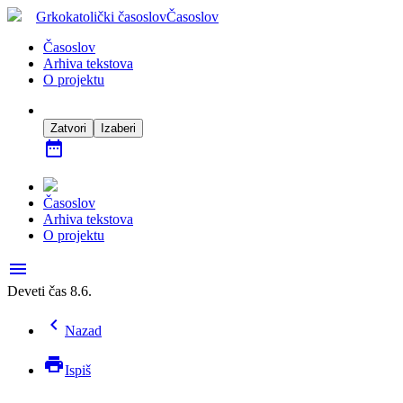
Grkokatolički časoslov
Časoslov
Časoslov
Arhiva tekstova
O projektu
Zatvori
Izaberi
date_range
Časoslov
Arhiva tekstova
O projektu
menu
Deveti čas 8.6.
chevron_left
Nazad
print
Ispiš