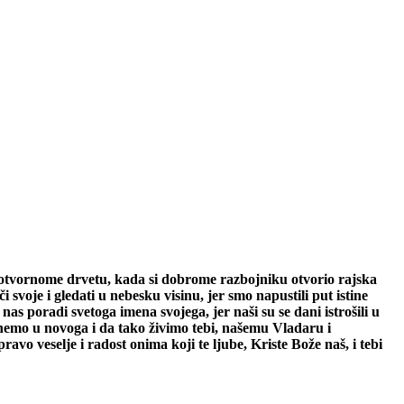
životvornome drvetu, kada si dobrome razbojniku otvorio rajska
či svoje i gledati u nebesku visinu, jer smo napustili put istine
nas poradi svetoga imena svojega, jer naši su se dani istrošili u
jenemo u novoga i da tako živimo tebi, našemu Vladaru i
ravo veselje i radost onima koji te ljube, Kriste Bože naš, i tebi