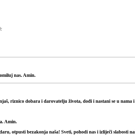
i:
pomiluj nas. Amin.
unjaš, riznico dobara i darovatelju života, dođi i nastani se u nama i 
va. Amin.
aru, otpusti bezakonja naša! Sveti, pohodi nas i izliječi slabosti n