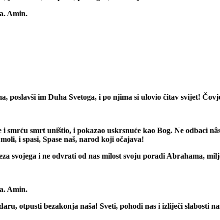
va. Amin.
a, poslavši im Duha Svetoga, i po njima si ulovio čitav svijet! Čovj
nje i smrću smrt uništio, i pokazao uskrsnuće kao Bog. Ne odbaci n
 moli, i spasi, Spase naš, narod koji očajava!
a svojega i ne odvrati od nas milost svoju poradi Abrahama, miljen
va. Amin.
aru, otpusti bezakonja naša! Sveti, pohodi nas i izliječi slabosti n