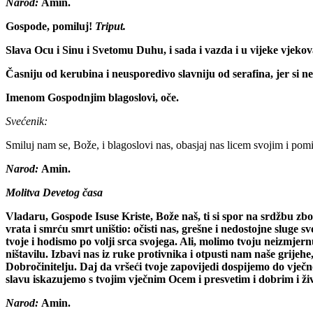
Narod:
Amin.
Gospode, pomiluj!
Triput.
Slava Ocu i Sinu i Svetomu Duhu, i sada i vazda i u vijeke vjeko
Časniju od kerubina i neusporedivo slavniju od serafina, jer si n
Imenom Gospodnjim blagoslovi, oče.
Svećenik:
Smiluj nam se, Bože, i blagoslovi nas, obasjaj nas licem svojim i pomi
Narod:
Amin.
Molitva Devetog časa
Vladaru, Gospode Isuse Kriste, Bože naš, ti si spor na srdžbu zbo
vrata i smrću smrt uništio: očisti nas, grešne i nedostojne sluge svo
tvoje i hodismo po volji srca svojega. Ali, molimo tvoju neizmjern
ništavilu. Izbavi nas iz ruke protivnika i otpusti nam naše grije
Dobročinitelju. Daj da vršeći tvoje zapovijedi dospijemo do vječnoga
slavu iskazujemo s tvojim vječnim Ocem i presvetim i dobrim i ži
Narod:
Amin.