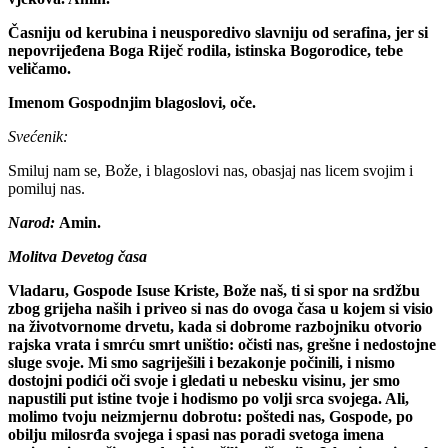
Časniju od kerubina i neusporedivo slavniju od serafina, jer si
nepovrijeđena Boga Riječ rodila, istinska Bogorodice, tebe
veličamo.
Imenom Gospodnjim blagoslovi, oče.
Svećenik:
Smiluj nam se, Bože, i blagoslovi nas, obasjaj nas licem svojim i
pomiluj nas.
Narod:
Amin.
Molitva Devetog časa
Vladaru, Gospode Isuse Kriste, Bože naš, ti si spor na srdžbu
zbog grijeha naših i priveo si nas do ovoga časa u kojem si visio
na životvornome drvetu, kada si dobrome razbojniku otvorio
rajska vrata i smrću smrt uništio: očisti nas, grešne i nedostojne
sluge svoje. Mi smo sagriješili i bezakonje počinili, i nismo
dostojni podići oči svoje i gledati u nebesku visinu, jer smo
napustili put istine tvoje i hodismo po volji srca svojega. Ali,
molimo tvoju neizmjernu dobrotu: poštedi nas, Gospode, po
obilju milosrđa svojega i spasi nas poradi svetoga imena