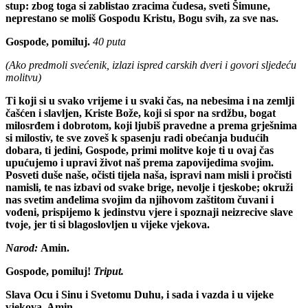
stup: zbog toga si zablistao zracima čudesa, sveti Šimune,
neprestano se moliš Gospodu Kristu, Bogu svih, za sve nas.
Gospode, pomiluj.
40 puta
(Ako predmoli svećenik, izlazi ispred carskih dveri i govori sljedeću
molitvu)
Ti koji si u svako vrijeme i u svaki čas, na nebesima i na zemlji
čašćen i slavljen, Kriste Bože, koji si spor na srdžbu, bogat
milosrđem i dobrotom, koji ljubiš pravedne a prema grješnima
si milostiv, te sve zoveš k spasenju radi obećanja budućih
dobara, ti jedini, Gospode, primi molitve koje ti u ovaj čas
upućujemo i upravi život naš prema zapovijedima svojim.
Posveti duše naše, očisti tijela naša, ispravi nam misli i pročisti
namisli, te nas izbavi od svake brige, nevolje i tjeskobe; okruži
nas svetim anđelima svojim da njihovom zaštitom čuvani i
vođeni, prispijemo k jedinstvu vjere i spoznaji neizrecive slave
tvoje, jer ti si blagoslovljen u vijeke vjekova.
Narod:
Amin.
Gospode, pomiluj!
Triput.
Slava Ocu i Sinu i Svetomu Duhu, i sada i vazda i u vijeke
vjekova. Amin.