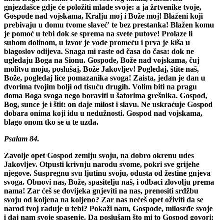
gnjezdašce gdje će položiti mlade svoje: a ja žrtvenike tvoje,
Gospode nad vojskama, Kralju moj i Bože moj! Blaženi koji
prebivaju u domu tvome slaveć' te bez prestanka! Blažen komu
je pomoć u tebi dok se sprema na svete putove! Prolaze li
suhom dolinom, u izvor je vode promeću i prva je kiša u
blagoslov odijeva. Snaga mi raste od časa do časa: dok ne
ugledaju Boga na Sionu. Gospode, Bože nad vojskama, čuj
molitvu moju, poslušaj, Bože Jakovljev! Pogledaj, štite naš,
Bože, pogledaj lice pomazanika svoga! Zaista, jedan je dan u
dvorima tvojim bolji od tisuću drugih. Volim biti na pragu
doma Boga svoga nego boraviti u šatorima grešnika. Gospod,
Bog, sunce je i štit: on daje milost i slavu. Ne uskraćuje Gospod
dobara onima koji idu u nedužnosti. Gospod nad vojskama,
blago onom tko se u te uzda.
Psalam 84.
Zavolje opet Gospod zemlju svoju, na dobro okrenu udes
Jakovljev. Otpusti krivnju narodu svome, pokri sve grijehe
njegove. Suspregnu svu ljutinu svoju, odusta od žestine gnjeva
svoga. Obnovi nas, Bože, spasitelju naš, i odbaci zlovolju prema
nama! Zar ćeš se dovijeka gnjeviti na nas, prenositi srdžbu
svoju od koljena na koljeno? Zar nas nećeš opet oživiti da se
narod tvoj raduje u tebi? Pokaži nam, Gospode, milosrđe svoje
i daj nam svoje spasenje. Da poslušam što mi to Gospod govori: