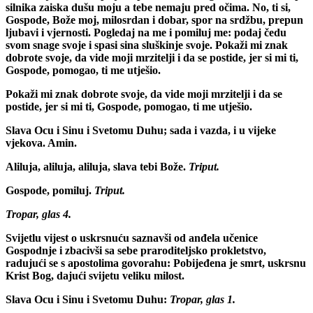
silnika zaiska dušu moju a tebe nemaju pred očima. No, ti si,
Gospode, Bože moj, milosrdan i dobar, spor na srdžbu, prepun
ljubavi i vjernosti. Pogledaj na me i pomiluj me: podaj čedu
svom snage svoje i spasi sina sluškinje svoje. Pokaži mi znak
dobrote svoje, da vide moji mrzitelji i da se postide, jer si mi ti,
Gospode, pomogao, ti me utješio.
Pokaži mi znak dobrote svoje, da vide moji mrzitelji i da se
postide, jer si mi ti, Gospode, pomogao, ti me utješio.
Slava Ocu i Sinu i Svetomu Duhu; sada i vazda, i u vijeke
vjekova. Amin.
Aliluja, aliluja, aliluja, slava tebi Bože.
Triput.
Gospode, pomiluj.
Triput.
Tropar, glas 4.
Svijetlu vijest o uskrsnuću saznavši od anđela učenice
Gospodnje i zbacivši sa sebe praroditeljsko prokletstvo,
radujući se s apostolima govorahu: Pobijeđena je smrt, uskrsnu
Krist Bog, dajući svijetu veliku milost.
Slava Ocu i Sinu i Svetomu Duhu:
Tropar, glas 1.