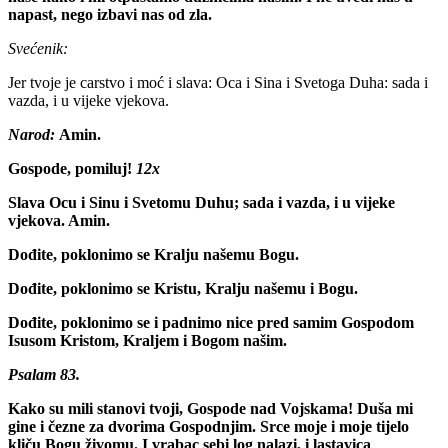
napast, nego izbavi nas od zla.
Svećenik:
Jer tvoje je carstvo i moć i slava: Oca i Sina i Svetoga Duha: sada i
vazda, i u vijeke vjekova.
Narod:
Amin.
Gospode, pomiluj!
12x
Slava Ocu i Sinu i Svetomu Duhu; sada i vazda, i u vijeke
vjekova. Amin.
Dođite, poklonimo se Kralju našemu Bogu.
Dođite, poklonimo se Kristu, Kralju našemu i Bogu.
Dođite, poklonimo se i padnimo nice pred samim Gospodom
Isusom Kristom, Kraljem i Bogom našim.
Psalam 83.
Kako su mili stanovi tvoji, Gospode nad Vojskama! Duša mi
gine i čezne za dvorima Gospodnjim. Srce moje i moje tijelo
kliču Bogu živomu. I vrabac sebi log nalazi, i lastavica