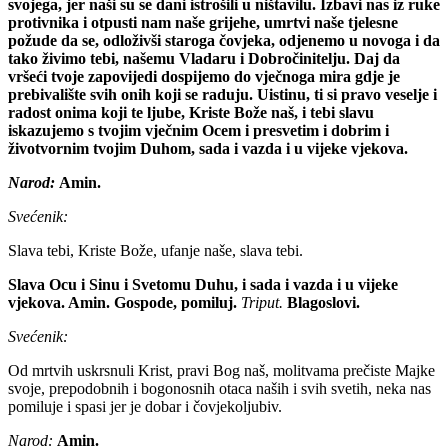
svojega, jer naši su se dani istrošili u ništavilu. Izbavi nas iz ruke
protivnika i otpusti nam naše grijehe, umrtvi naše tjelesne
požude da se, odloživši staroga čovjeka, odjenemo u novoga i da
tako živimo tebi, našemu Vladaru i Dobročinitelju. Daj da
vršeći tvoje zapovijedi dospijemo do vječnoga mira gdje je
prebivalište svih onih koji se raduju. Uistinu, ti si pravo veselje i
radost onima koji te ljube, Kriste Bože naš, i tebi slavu
iskazujemo s tvojim vječnim Ocem i presvetim i dobrim i
životvornim tvojim Duhom, sada i vazda i u vijeke vjekova.
Narod:
Amin.
Svećenik:
Slava tebi, Kriste Bože, ufanje naše, slava tebi.
Slava Ocu i Sinu i Svetomu Duhu, i sada i vazda i u vijeke
vjekova. Amin. Gospode, pomiluj.
Triput.
Blagoslovi.
Svećenik:
Od mrtvih uskrsnuli Krist, pravi Bog naš, molitvama prečiste Majke
svoje, prepodobnih i bogonosnih otaca naših i svih svetih, neka nas
pomiluje i spasi jer je dobar i čovjekoljubiv.
Narod:
Amin.