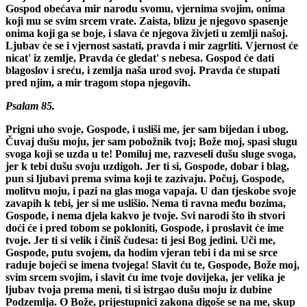
Gospod obećava mir narodu svomu, vjernima svojim, onima
koji mu se svim srcem vrate. Zaista, blizu je njegovo spasenje
onima koji ga se boje, i slava će njegova živjeti u zemlji našoj.
Ljubav će se i vjernost sastati, pravda i mir zagrliti. Vjernost će
nicat' iz zemlje, Pravda će gledat' s nebesa. Gospod će dati
blagoslov i sreću, i zemlja naša urod svoj. Pravda će stupati
pred njim, a mir tragom stopa njegovih.
Psalam 85.
Prigni uho svoje, Gospode, i usliši me, jer sam bijedan i ubog.
Čuvaj dušu moju, jer sam pobožnik tvoj; Bože moj, spasi slugu
svoga koji se uzda u te! Pomiluj me, razveseli dušu sluge svoga,
jer k tebi dušu svoju uzdigoh. Jer ti si, Gospode, dobar i blag,
pun si ljubavi prema svima koji te zazivaju. Počuj, Gospode,
molitvu moju, i pazi na glas moga vapaja. U dan tjeskobe svoje
zavapih k tebi, jer si me uslišio. Nema ti ravna među bozima,
Gospode, i nema djela kakvo je tvoje. Svi narodi što ih stvori
doći će i pred tobom se pokloniti, Gospode, i proslavit će ime
tvoje. Jer ti si velik i činiš čudesa: ti jesi Bog jedini. Uči me,
Gospode, putu svojem, da hodim vjeran tebi i da mi se srce
raduje bojeći se imena tvojega! Slavit ću te, Gospode, Bože moj,
svim srcem svojim, i slavit ću ime tvoje dovijeka, jer velika je
ljubav tvoja prema meni, ti si istrgao dušu moju iz dubine
Podzemlja. O Bože, prijestupnici zakona digoše se na me, skup