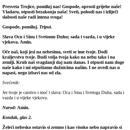
Presveta Trojice, pomiluj nas! Gospode, oprosti grijehe naše!
Vladaru, otpusti bezakonja naša! Sveti, pohodi nas i izliječi
slabosti naše radi imena svoga!
Gospode, pomiluj.
Triput.
Slava Ocu i Sinu i Svetomu Duhu; sada i vazda, i u vijeke
vjekova. Amin.
Oče naš, koji jesi na nebesima, sveti se ime tvoje. Dođi
kraljevstvo tvoje. Budi volja tvoja kako na nebu tako i na
zemlji. Kruh naš svagdanji daj nam danas. I otpusti nam duge
naše kako i mi otpuštamo dužnicima našim. I ne uvedi nas u
napast, nego izbavi nas od zla.
Svećenik:
Jer tvoje je carstvo i moć i slava: Oca i Sina i Svetoga Duha, sada i
vazda i u vijeke vjekova.
Narod:
Amin.
Kondak, glas 2.
Želeći nebesko ostavio si zemno i kao visoko nebo napravio si