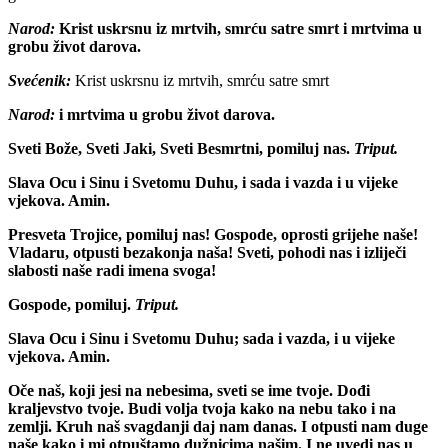
Narod:
Krist uskrsnu iz mrtvih, smrću satre smrt i mrtvima u
grobu život darova.
Svećenik:
Krist uskrsnu iz mrtvih, smrću satre smrt
Narod:
i mrtvima u grobu život darova.
Sveti Bože, Sveti Jaki, Sveti Besmrtni, pomiluj nas.
Triput.
Slava Ocu i Sinu i Svetomu Duhu, i sada i vazda i u vijeke
vjekova. Amin.
Presveta Trojice, pomiluj nas! Gospode, oprosti grijehe naše!
Vladaru, otpusti bezakonja naša! Sveti, pohodi nas i izliječi
slabosti naše radi imena svoga!
Gospode, pomiluj.
Triput.
Slava Ocu i Sinu i Svetomu Duhu; sada i vazda, i u vijeke
vjekova. Amin.
Oče naš, koji jesi na nebesima, sveti se ime tvoje. Dođi
kraljevstvo tvoje. Budi volja tvoja kako na nebu tako i na
zemlji. Kruh naš svagdanji daj nam danas. I otpusti nam duge
naše kako i mi otpuštamo dužnicima našim. I ne uvedi nas u