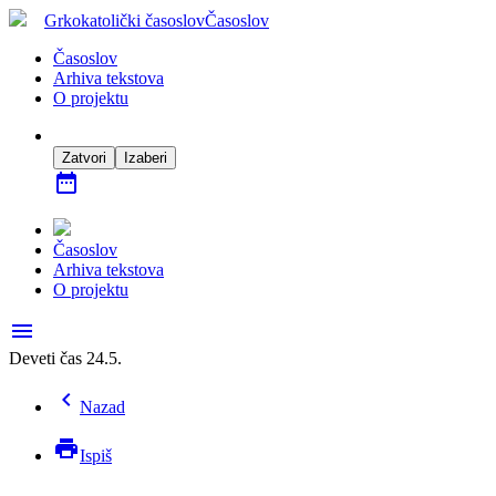
Grkokatolički časoslov
Časoslov
Časoslov
Arhiva tekstova
O projektu
Zatvori
Izaberi
date_range
Časoslov
Arhiva tekstova
O projektu
menu
Deveti čas 24.5.
chevron_left
Nazad
print
Ispiš