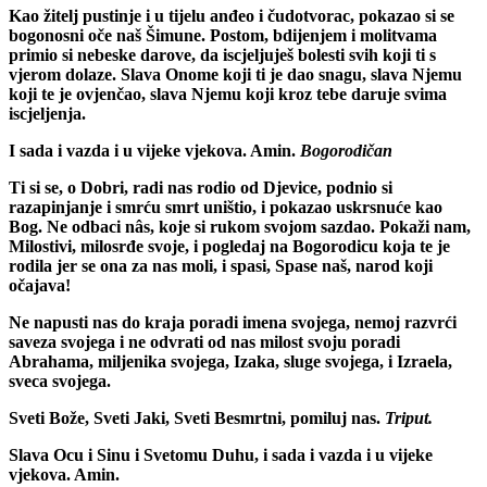
Kao žitelj pustinje i u tijelu anđeo i čudotvorac, pokazao si se
bogonosni oče naš Šimune. Postom, bdijenjem i molitvama
primio si nebeske darove, da iscjeljuješ bolesti svih koji ti s
vjerom dolaze. Slava Onome koji ti je dao snagu, slava Njemu
koji te je ovjenčao, slava Njemu koji kroz tebe daruje svima
iscjeljenja.
I sada i vazda i u vijeke vjekova. Amin.
Bogorodičan
Ti si se, o Dobri, radi nas rodio od Djevice, podnio si
razapinjanje i smrću smrt uništio, i pokazao uskrsnuće kao
Bog. Ne odbaci nâs, koje si rukom svojom sazdao. Pokaži nam,
Milostivi, milosrđe svoje, i pogledaj na Bogorodicu koja te je
rodila jer se ona za nas moli, i spasi, Spase naš, narod koji
očajava!
Ne napusti nas do kraja poradi imena svojega, nemoj razvrći
saveza svojega i ne odvrati od nas milost svoju poradi
Abrahama, miljenika svojega, Izaka, sluge svojega, i Izraela,
sveca svojega.
Sveti Bože, Sveti Jaki, Sveti Besmrtni, pomiluj nas.
Triput.
Slava Ocu i Sinu i Svetomu Duhu, i sada i vazda i u vijeke
vjekova. Amin.