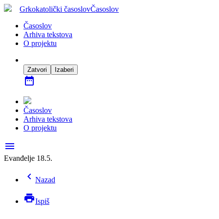
Grkokatolički časoslov
Časoslov
Časoslov
Arhiva tekstova
O projektu
Zatvori
Izaberi
date_range
Časoslov
Arhiva tekstova
O projektu
menu
Evanđelje 18.5.
chevron_left
Nazad
print
Ispiš