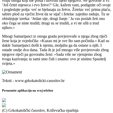
volju onoga koji me posla i dovršiti djelo njegovo. Ne govorite li vi:
‘Još četiri mjeseca i evo žetve?’ Gle, kažem vam, podignite oči svoje
i pogledajte polja: već se bjelasaju za žetvu. Žetelac već prima plaću,
sabire plod za vječni život da se sijač i žetelac zajedno raduju. Tu se
obistinjuje izreka: ‘Jedan sije, drugi žanje.’ Ja vas poslah žeti ono
oko čega se niste trudili; drugi su se trudili, a vi ste ušli u trud
njihov.«
Mnogi Samarijanci iz onoga grada povjerovaše u njega zbog riječi
žene koja je svjedočila: »Kazao mi je sve što sam počinila.« Kad su
dakle Samarijanci došli k njemu, moljahu ga da ostane u njih. I
ostade ondje dva dana. Tada ih je još mnogo više povjerovalo zbog
njegove riječi pa govorahu ženi: »Sada više ne vjerujemo zbog
tvoga kazivanja; ta sami smo čuli i znamo: ovo je uistinu Spasitelj
svijeta.«
Teksti - www.grkokatolicki-casoslov.hr
Preuzmite aplikaciju na svoj telefon
(C) Grkokatolički časoslov, Križevačka eparhija