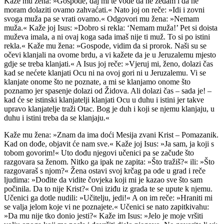
Kaže mu žena: »Gospode, daj mi te vode da ne žeđam i da ne
moram dolaziti ovamo zahvaćati.« Nato joj on reče: »Idi i zovni
svoga muža pa se vrati ovamo.« Odgovori mu žena: »Nemam
muža.« Kaže joj Isus: »Dobro si rekla: ‘Nemam muža!’ Pet si doista
muževa imala, a ni ovaj koga sada imaš nije ti muž. To si po istini
rekla.« Kaže mu žena: »Gospode, vidim da si prorok. Naši su se
očevi klanjali na ovome brdu, a vi kažete da je u Jeruzalemu mjesto
gdje se treba klanjati.« A Isus joj reče: »Vjeruj mi, ženo, dolazi čas
kad se nećete klanjati Ocu ni na ovoj gori ni u Jeruzalemu. Vi se
klanjate onome što ne poznate, a mi se klanjamo onome što
poznamo jer spasenje dolazi od Židova. Ali dolazi čas – sada je! –
kad će se istinski klanjatelji klanjati Ocu u duhu i istini jer takve
upravo klanjatelje traži Otac. Bog je duh i koji se njemu klanjaju, u
duhu i istini treba da se klanjaju.«
Kaže mu žena: »Znam da ima doći Mesija zvani Krist – Pomazanik.
Kad on dođe, objavit će nam sve.« Kaže joj Isus: »Ja sam, ja koji s
tobom govorim!« Uto dođu njegovi učenici pa se začude što
razgovara sa ženom. Nitko ga ipak ne zapita: »Što tražiš?« ili: »Što
razgovaraš s njom?« Žena ostavi svoj krčag pa ode u grad i reče
ljudima: »Dođite da vidite čovjeka koji mi je kazao sve što sam
počinila. Da to nije Krist?« Oni iziđu iz grada te se upute k njemu.
Učenici ga dotle nudili: »Učitelju, jedi!« A on im reče: »Hraniti mi
se valja jelom koje vi ne poznajete.« Učenici se nato zapitkivahu:
»Da mu nije tko donio jesti?« Kaže im Isus: »Jelo je moje vršiti