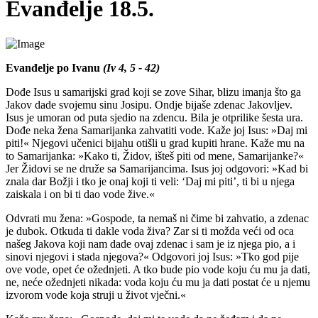
Evanđelje 18.5.
Evanđelje po Ivanu
(Iv 4, 5 - 42)
Dođe Isus u samarijski grad koji se zove Sihar, blizu imanja što ga
Jakov dade svojemu sinu Josipu. Ondje bijaše zdenac Jakovljev.
Isus je umoran od puta sjedio na zdencu. Bila je otprilike šesta ura.
Dođe neka žena Samarijanka zahvatiti vode. Kaže joj Isus: »Daj mi
piti!« Njegovi učenici bijahu otišli u grad kupiti hrane. Kaže mu na
to Samarijanka: »Kako ti, Židov, išteš piti od mene, Samarijanke?«
Jer Židovi se ne druže sa Samarijancima. Isus joj odgovori: »Kad bi
znala dar Božji i tko je onaj koji ti veli: ‘Daj mi piti’, ti bi u njega
zaiskala i on bi ti dao vode žive.«
Odvrati mu žena: »Gospode, ta nemaš ni čime bi zahvatio, a zdenac
je dubok. Otkuda ti dakle voda živa? Zar si ti možda veći od oca
našeg Jakova koji nam dade ovaj zdenac i sam je iz njega pio, a i
sinovi njegovi i stada njegova?« Odgovori joj Isus: »Tko god pije
ove vode, opet će ožednjeti. A tko bude pio vode koju ću mu ja dati,
ne, neće ožednjeti nikada: voda koju ću mu ja dati postat će u njemu
izvorom vode koja struji u život vječni.«