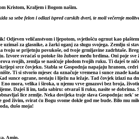
om Kristom, Kraljem i Bogom našim.
ida sa sebe felon i odlazi ispred carskih dveri, te moli večernje molitv
lik! Odjeven veličanstvom i ljepotom, svjetlošću ogrnut kao plašte
 uzimaš za glasnike, a žarki oganj za slugu svojega. Zemlju si stavi
voju se prijetnju povukoše, od tvoje grmljavine zadrhtaše. Bregovi
ju. Izvore svraćaš u potoke što žubore među brdima. Oni poje sve ži
va svojih, zemlja se nasićuje plodom tvojih ruku. Ti daješ te niče t
h okrijepi srce čovjeku. Stabla se Gospodnja napajaju hranom, cedri
ište. Ti si stvorio mjesec da označuje vremena i sunce znade kada im
ad sunce ograne, nestaju i liježu na ležaje. Tad čovjek izlazi na d
 Eno mora, velika i široka, u njemu vrve gmazovi bez broja, životi
jeme. Daješ li im, tada sabiru: otvaraš li ruku, nasite se dobrima. 
ko obnavljaš lice zemlje. Neka dovijeka traje slava Gospodnja: nek'
e god živim, svirat ću Bogu svome dokle god me bude. Bilo mu milo
poda, dušo moja!
ova. Amin.