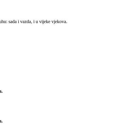
uhu: sada i vazda, i u vijeke vjekova.
a.
a.