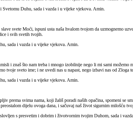
nu i Svetomu Duhu, sada i vazda i u vijeke vjekova. Amin.
lave svete Moći, ispuni usta naša hvalom tvojom da uzmognemo uzveličat
ce i svih svetih tvojih.
uhu, sada i vazda i u vijeke vjekova. Amin.
isli i znaš što nam treba i mnogo izobilnije nego li mi sami možemo mol
o tvoje sveto ime; i ne uvedi nas u napast, nego izbavi nas od Zloga t
uhu, sada i vazda i u vijeke vjekova. Amin.
rpljiv prema svima nama, koji žališ poradi naših opačina, spomeni se s
 preostalom dijelu ovoga dana, i sačuvaj naš život sigurnim milošću tv
slovljen s presvetim i dobrim i životvornim tvojim Duhom, sada i vazda