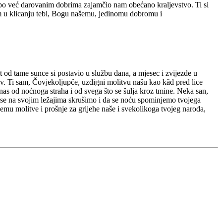
i po već darovanim dobrima zajamčio nam obećano kraljevstvo. Ti si
om u klicanju tebi, Bogu našemu, jedinomu dobromu i
st od tame sunce si postavio u službu dana, a mjesec i zvijezde u
jev. Ti sam, Čovjekoljupče, uzdigni molitvu našu kao kâd pred lice
 nas od noćnoga straha i od svega što se šulja kroz tmine. Neka san,
 se na svojim ležajima skrušimo i da se noću spominjemo tvojega
emu molitve i prošnje za grijehe naše i svekolikoga tvojeg naroda,