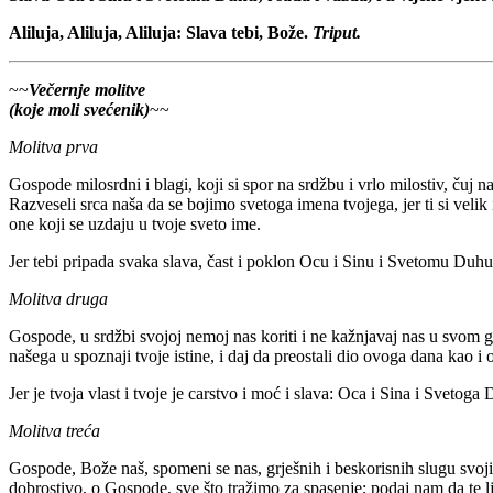
Aliluja, Aliluja, Aliluja: Slava tebi, Bože.
Triput.
~~
Večernje molitve
(koje moli svećenik)
~~
Molitva prva
Gospode milosrdni i blagi, koji si spor na srdžbu i vrlo milostiv, čuj
Razveseli srca naša da se bojimo svetoga imena tvojega, jer ti si velik
one koji se uzdaju u tvoje sveto ime.
Jer tebi pripada svaka slava, čast i poklon Ocu i Sinu i Svetomu Duhu
Molitva druga
Gospode, u srdžbi svojoj nemoj nas koriti i ne kažnjavaj nas u svom gnj
našega u spoznaji tvoje istine, i daj da preostali dio ovoga dana kao i
Jer je tvoja vlast i tvoje je carstvo i moć i slava: Oca i Sina i Svetog
Molitva treća
Gospode, Bože naš, spomeni se nas, grješnih i beskorisnih slugu svoj
dobrostivo, o Gospode, sve što tražimo za spasenje; podaj nam da te l