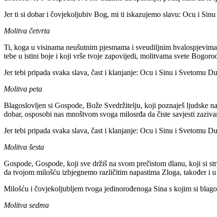
Jer ti si dobar i čovjekoljubiv Bog, mi ti iskazujemo slavu: Ocu i Si
Molitva četvrta
Ti, koga u visinama neušutnim pjesmama i sveudiljnim hvalospjevima s
tebe u istini boje i koji vrše tvoje zapovijedi, molitvama svete Bogorodi
Jer tebi pripada svaka slava, čast i klanjanje: Ocu i Sinu i Svetomu D
Molitva peta
Blagoslovljen si Gospode, Bože Svedržitelju, koji poznaješ ljudske nam
dobar, osposobi nas mnoštvom svoga milosrđa da čiste savjesti zazivam
Jer tebi pripada svaka slava, čast i klanjanje: Ocu i Sinu i Svetomu D
Molitva šesta
Gospode, Gospode, koji sve držiš na svom prečistom dlanu, koji si st
da tvojom milošću izbjegnemo različitim napastima Zloga, također i u
Milošću i čovjekoljubljem tvoga jedinorođenoga Sina s kojim si blago
Molitva sedma