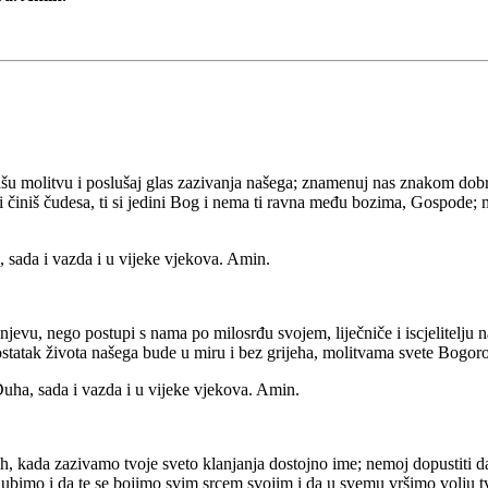
 našu molitvu i poslušaj glas zazivanja našega; znamenuj nas znakom dob
 i činiš čudesa, ti si jedini Bog i nema ti ravna među bozima, Gospode; 
, sada i vazda i u vijeke vjekova. Amin.
evu, nego postupi s nama po milosrđu svojem, liječniče i iscjelitelju na
 ostatak života našega bude u miru i bez grijeha, molitvama svete Bogorod
a Duha, sada i vazda i u vijeke vjekova. Amin.
ih, kada zazivamo tvoje sveto klanjanja dostojno ime; nemoj dopustiti 
jubimo i da te se bojimo svim srcem svojim i da u svemu vršimo volju t