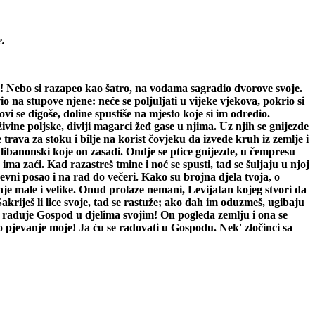
e.
m! Nebo si razapeo kao šatro, na vodama sagradio dvorove svoje.
o na stupove njene: neće se poljuljati u vijeke vjekova, pokrio si
 se digoše, doline spustiše na mjesto koje si im odredio.
vine poljske, divlji magarci žeđ gase u njima. Uz njih se gnijezde
rava za stoku i bilje na korist čovjeku da izvede kruh iz zemlje i
 libanonski koje on zasadi. Ondje se ptice gnijezde, u čempresu
a zaći. Kad razastreš tmine i noć se spusti, tad se šuljaju u njoj
nevni posao i na rad do večeri. Kako su brojna djela tvoja, o
nje male i velike. Onud prolaze nemani, Levijatan kojeg stvori da
Sakriješ li lice svoje, tad se rastuže; ako dah im oduzmeš, ugibaju
 se raduje Gospod u djelima svojim! On pogleda zemlju i ona se
 pjevanje moje! Ja ću se radovati u Gospodu. Nek' zločinci sa