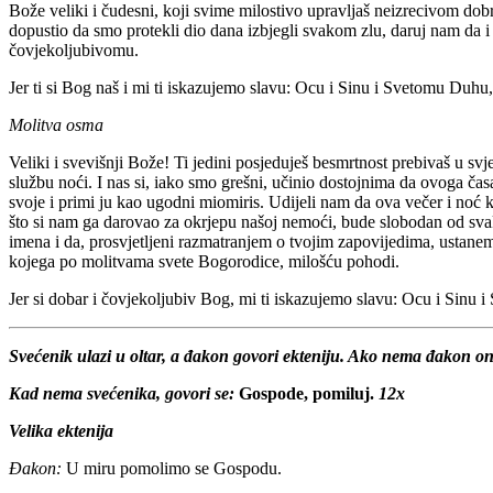
Bože veliki i čudesni, koji svime milostivo upravljaš neizrecivom do
dopustio da smo protekli dio dana izbjegli svakom zlu, daruj nam da
čovjekoljubivomu.
Jer ti si Bog naš i mi ti iskazujemo slavu: Ocu i Sinu i Svetomu Duhu,
Molitva osma
Veliki i svevišnji Bože! Ti jedini posjeduješ besmrtnost prebivaš u svj
službu noći. I nas si, iako smo grešni, učinio dostojnima da ovoga čas
svoje i primi ju kao ugodni miomiris. Udijeli nam da ova večer i noć k
što si nam ga darovao za okrjepu našoj nemoći, bude slobodan od sva
imena i da, prosvjetljeni razmatranjem o tvojim zapovijedima, ustanem
kojega po molitvama svete Bogorodice, milošću pohodi.
Jer si dobar i čovjekoljubiv Bog, mi ti iskazujemo slavu: Ocu i Sinu 
Svećenik ulazi u oltar, a đakon govori ekteniju. Ako nema đakon ond
Kad nema svećenika, govori se:
Gospode, pomiluj.
12x
Velika ektenija
Đakon:
U miru pomolimo se Gospodu.