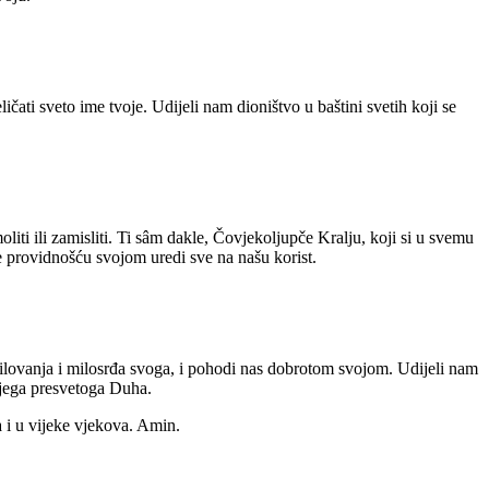
i sveto ime tvoje. Udijeli nam dioništvo u baštini svetih koji se
iti ili zamisliti. Ti sâm dakle, Čovjekoljupče Kralju, koji si u svemu
e providnošću svojom uredi sve na našu korist.
milovanja i milosrđa svoga, i pohodi nas dobrotom svojom. Udijeli nam
ojega presvetoga Duha.
 i u vijeke vjekova. Amin.