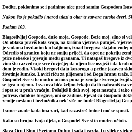
Dođite, poklonimo se i padnimo nice pred samim Gospodom Isus
Nakon što je pokadio i narod ulazi u oltar te zatvara carske dveri. Sk
Psalam 103.
Blagoslivljaj Gospoda, dušo moja, Gospode, Bože moj, silno si ve
Od oblaka praviš kola svoja, na krilima vjetrova putuješ. Vjetrove
je vodama bezdanim k'o haljinom, iznad bregova stajahu vode; na t
Odredio si granicu koju ne smiju prijeći, da opet ne pokriju zeml
ptice nebeske i pjevaju među granama. Ti natapaš bregove iz dvoro
vino što razvedruje srce čovječje; da uljem lice osvježi i da kru
dom je rodin. Visoki bregovi daju kozorogu a pećine jazavcu sklon
životinje šumske. Lavići riču za plijenom i od Boga hranu traže. K
Gospode! Sve si to mudro učinio: puna je zemlja stvorenja tvojih.
se igra u njemu. I sva ova bića željno čekaju da ih nahraniš na vri
i opet se u prah vraćaju. Pošalješ li dah svoj, opet nastaju, i ta
potrese, dotakne bregove, oni se zadime. Pjevat ću Gospodu dokl
zemlje nestanu i bezbožnika nek' više ne bude! Blagoslivljaj Gos
I sunce znade kada ima zaći, kad razastreš tmine i noć se spusti.
Kako su brojna tvoja djela, o Gospode! Sve si to mudro učinio.
Slava Ocu i Sinu i Svetomu Duhu; i sada i vazda, i u vijeke vjek