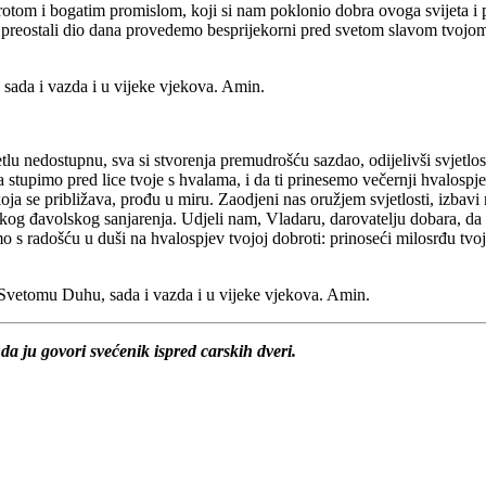
brotom i bogatim promislom, koji si nam poklonio dobra ovoga svijeta 
 i preostali dio dana provedemo besprijekorni pred svetom slavom tvoj
 sada i vazda i u vijeke vjekova. Amin.
etlu nedostupnu, sva si stvorenja premudrošću sazdao, odijelivši svjetlo
a stupimo pred lice tvoje s hvalama, i da ti prinesemo večernji hvalosp
oja se približava, prođu u miru. Zaodjeni nas oružjem svjetlosti, izbavi
kog đavolskog sanjarenja. Udjeli nam, Vladaru, darovatelju dobara, da
o s radošću u duši na hvalospjev tvojoj dobroti: prinoseći milosrđu tvoj
i Svetomu Duhu, sada i vazda i u vijeke vjekova. Amin.
a ju govori svećenik ispred carskih dveri.