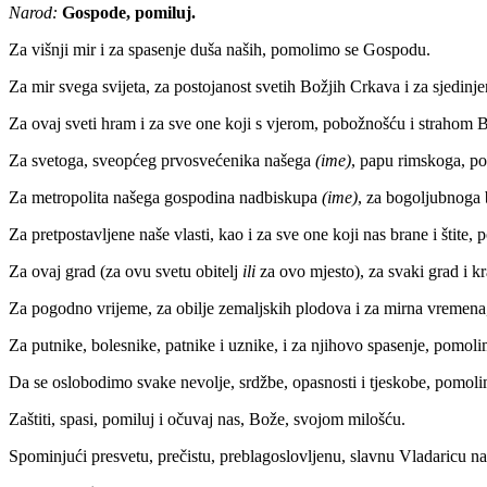
Narod:
Gospode, pomiluj.
Za višnji mir i za spasenje duša naših, pomolimo se Gospodu.
Za mir svega svijeta, za postojanost svetih Božjih Crkava i za sjedin
Za ovaj sveti hram i za sve one koji s vjerom, pobožnošću i strahom
Za svetoga, sveopćeg prvosvećenika našega
(ime)
, papu rimskoga, p
Za metropolita našega gospodina nadbiskupa
(ime)
, za bogoljubnoga
Za pretpostavljene naše vlasti, kao i za sve one koji nas brane i štit
Za ovaj grad (za ovu svetu obitelj
ili
za ovo mjesto), za svaki grad i k
Za pogodno vrijeme, za obilje zemaljskih plodova i za mirna vreme
Za putnike, bolesnike, patnike i uznike, i za njihovo spasenje, pomo
Da se oslobodimo svake nevolje, srdžbe, opasnosti i tjeskobe, pomo
Zaštiti, spasi, pomiluj i očuvaj nas, Bože, svojom milošću.
Spominjući presvetu, prečistu, preblagoslovljenu, slavnu Vladaricu n