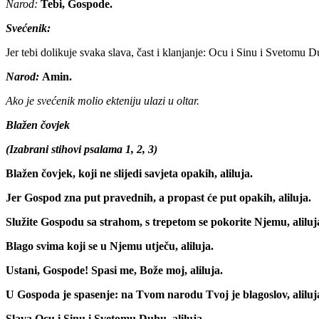
Narod:
Tebi, Gospode.
Svećenik:
Jer tebi dolikuje svaka slava, čast i klanjanje: Ocu i Sinu i Svetomu D
Narod:
Amin.
Ako je svećenik molio ekteniju ulazi u oltar.
Blažen čovjek
(Izabrani stihovi psalama 1, 2, 3)
Blažen čovjek, koji ne slijedi savjeta opakih, aliluja.
Jer Gospod zna put pravednih, a propast će put opakih, aliluja.
Služite Gospodu sa strahom, s trepetom se pokorite Njemu, aliluj
Blago svima koji se u Njemu utječu, aliluja.
Ustani, Gospode! Spasi me, Bože moj, aliluja.
U Gospoda je spasenje: na Tvom narodu Tvoj je blagoslov, aliluj
Slava Ocu i Sinu i Svetomu Duhu, aliluja.