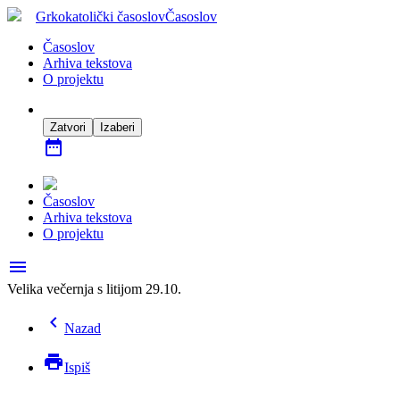
Grkokatolički časoslov
Časoslov
Časoslov
Arhiva tekstova
O projektu
Zatvori
Izaberi
date_range
Časoslov
Arhiva tekstova
O projektu
menu
Velika večernja s litijom 29.10.
chevron_left
Nazad
print
Ispiš