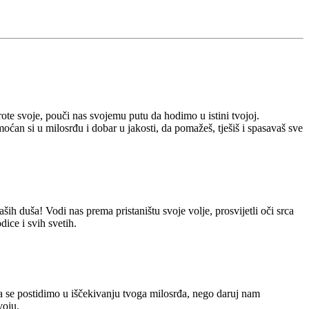
rote svoje, pouči nas svojemu putu da hodimo u istini tvojoj.
moćan si u milosrđu i dobar u jakosti, da pomažeš, tješiš i spasavaš sve
ših duša! Vodi nas prema pristaništu svoje volje, prosvijetli oči srca
ice i svih svetih.
da se postidimo u iščekivanju tvoga milosrđa, nego daruj nam
voju.