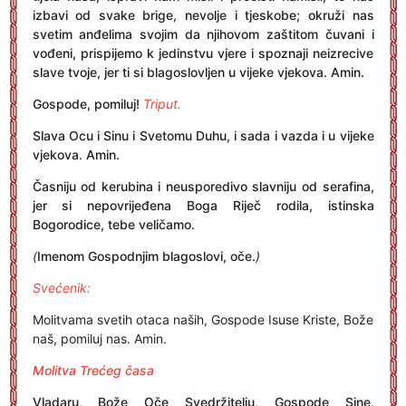
izbavi od svake brige, nevolje i tjeskobe; okruži nas
svetim anđelima svojim da njihovom zaštitom čuvani i
vođeni, prispijemo k jedinstvu vjere i spoznaji neizrecive
slave tvoje, jer ti si blagoslovljen u vijeke vjekova. Amin.
Gospode, pomiluj!
Triput.
Slava Ocu i Sinu i Svetomu Duhu, i sada i vazda i u vijeke
vjekova. Amin.
Časniju od kerubina i neusporedivo slavniju od serafina,
jer si nepovrijeđena Boga Riječ rodila, istinska
Bogorodice, tebe veličamo.
(
Imenom Gospodnjim blagoslovi, oče.
)
Svećenik:
Molitvama svetih otaca naših, Gospode Isuse Kriste, Bože
naš, pomiluj nas. Amin.
Molitva Trećeg časa
Vladaru, Bože Oče Svedržitelju, Gospode Sine,