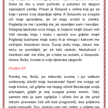
Duša će mu u sreći počivati, a potomci će njegovi
zaposjesti zemlju. Prisan je Gospod s onima koji ga se
boje i savez svoj objavljuje njima. K Gospodu su svagda
oči moje upravljene, jer mi nogu izvlači iz zamke.
Pogledaj na me i pomiluj me, jer osamljen sam i nevoljan.
Odagnaj tjeskobe srca moga, iz bojazni mojih izbavi me!
Vidi nevolju moju i muku i oprosti sve grijehe moje!
Pogledaj dušmane moje: kako ih je mnogo i kakvom me
mržnjom žestokom mrze. Čuvaj dušu moju, izbavi me:
neću se postidjeti, jer se tebi utekoh. Nedužnost i
čestitost nek' me štite, jer u tebe se uzdam, o Gospode.
Izbavi, Bože, Izraela iz sviju tjeskoba njegovih.
Psalam 50.
Pomiluj me, Bože, po milosrđu svome, i po velikom
smilovanju izbriši moje bezakonje! Operi me svega od
moje krivice, od grijeha me mojeg očisti! Bezakonje svoje
priznajem, grijeh je moj svagda preda mnom. Tebi,
samom tebi ja sam zgriješio i učinio što je zlo pred
tobom: pravedan ćeš biti kad progovoriš, bez prijekora
kada presudiš. Evo, grešan sam već rođen, u grijehu me