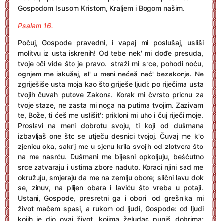
Gospodom Isusom Kristom, Kraljem i Bogom našim.
Psalam 16.
Počuj, Gospode pravedni, i vapaj mi poslušaj, usliši
molitvu iz usta iskrenih! Od tebe nek' mi dođe presuda,
tvoje oči vide što je pravo. Istraži mi srce, pohodi noću,
ognjem me iskušaj, al' u meni nećeš nać' bezakonja. Ne
zgriješiše usta moja kao što griješe ljudi: po riječima usta
tvojih čuvah putove Zakona. Korak mi čvrsto prionu za
tvoje staze, ne zasta mi noga na putima tvojim. Zazivam
te, Bože, ti ćeš me uslišit': prikloni mi uho i čuj riječi moje.
Proslavi na meni dobrotu svoju, ti koji od dušmana
izbavljaš one što se utječu desnici tvojoj. Čuvaj me k'o
zjenicu oka, sakrij me u sjenu krila svojih od zlotvora što
na me nasrću. Dušmani me bijesni opkoljuju, bešćutno
srce zatvaraju i ustima zbore naduto. Koraci njini sad me
okružuju, smjeraju da me na zemlju obore; slični lavu dok
se, zinuv, na plijen obara i laviću što vreba u potaji.
Ustani, Gospode, presretni ga i obori, od grešnika mi
život mačem spasi, a rukom od ljudi, Gospode: od ljudi
kojih je dio ovaj život, kojima želudac puniš dobrima;