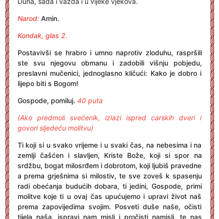
Duha, sada i vazda i u vijeke vjekova.
Narod:
Amin.
Kondak, glas 2.
Postavivši se hrabro i umno naprotiv zloduhu, raspršili
ste svu njegovu obmanu i zadobili višnju pobjedu,
preslavni mučenici, jednoglasno kličući: Kako je dobro i
lijepo biti s Bogom!
Gospode, pomiluj.
40 puta
(Ako predmoli svećenik, izlazi ispred carskih dveri i
govori sljedeću molitvu)
Ti koji si u svako vrijeme i u svaki čas, na nebesima i na
zemlji čašćen i slavljen, Kriste Bože, koji si spor na
srdžbu, bogat milosrđem i dobrotom, koji ljubiš pravedne
a prema grješnima si milostiv, te sve zoveš k spasenju
radi obećanja budućih dobara, ti jedini, Gospode, primi
molitve koje ti u ovaj čas upućujemo i upravi život naš
prema zapovijedima svojim. Posveti duše naše, očisti
tijela naša, ispravi nam misli i pročisti namisli, te nas