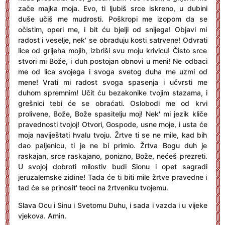
zače majka moja. Evo, ti ljubiš srce iskreno, u dubini
duše učiš me mudrosti. Poškropi me izopom da se
očistim, operi me, i bit ću bjelji od snijega! Objavi mi
radost i veselje, nek' se obraduju kosti satrvene! Odvrati
lice od grijeha mojih, izbriši svu moju krivicu! Čisto srce
stvori mi Bože, i duh postojan obnovi u meni! Ne odbaci
me od lica svojega i svoga svetog duha me uzmi od
mene! Vrati mi radost svoga spasenja i učvrsti me
duhom spremnim! Učit ću bezakonike tvojim stazama, i
grešnici tebi će se obraćati. Oslobodi me od krvi
prolivene, Bože, Bože spasitelju moj! Nek' mi jezik kliče
pravednosti tvojoj! Otvori, Gospode, usne moje, i usta će
moja naviještati hvalu tvoju. Žrtve ti se ne mile, kad bih
dao paljenicu, ti je ne bi primio. Žrtva Bogu duh je
raskajan, srce raskajano, ponizno, Bože, nećeš prezreti.
U svojoj dobroti milostiv budi Sionu i opet sagradi
jeruzalemske zidine! Tada će ti biti mile žrtve pravedne i
tad će se prinosit' teoci na žrtveniku tvojemu.
Slava Ocu i Sinu i Svetomu Duhu, i sada i vazda i u vijeke
vjekova. Amin.