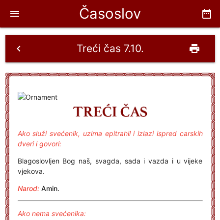
Časoslov
menu
date_range
Treći čas 7.10.
chevron_left
print
Ako služi svećenik, uzima epitrahil i izlazi ispred carskih
dveri i govori:
Blagoslovljen Bog naš, svagda, sada i vazda i u vijeke
vjekova.
Narod:
Amin.
Ako nema svećenika: