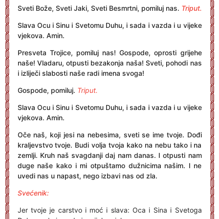
Sveti Bože, Sveti Jaki, Sveti Besmrtni, pomiluj nas.
Triput.
Slava Ocu i Sinu i Svetomu Duhu, i sada i vazda i u vijeke
vjekova. Amin.
Presveta Trojice, pomiluj nas! Gospode, oprosti grijehe
naše! Vladaru, otpusti bezakonja naša! Sveti, pohodi nas
i izliječi slabosti naše radi imena svoga!
Gospode, pomiluj.
Triput.
Slava Ocu i Sinu i Svetomu Duhu, i sada i vazda i u vijeke
vjekova. Amin.
Oče naš, koji jesi na nebesima, sveti se ime tvoje. Dođi
kraljevstvo tvoje. Budi volja tvoja kako na nebu tako i na
zemlji. Kruh naš svagdanji daj nam danas. I otpusti nam
duge naše kako i mi otpuštamo dužnicima našim. I ne
uvedi nas u napast, nego izbavi nas od zla.
Svećenik:
Jer tvoje je carstvo i moć i slava: Oca i Sina i Svetoga