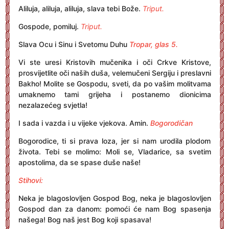
Aliluja, aliluja, aliluja, slava tebi Bože.
Triput.
Gospode, pomiluj.
Triput.
Slava Ocu i Sinu i Svetomu Duhu
Tropar, glas 5.
Vi ste uresi Kristovih mučenika i oči Crkve Kristove,
prosvijetlite oči naših duša, velemučeni Sergiju i preslavni
Bakho! Molite se Gospodu, sveti, da po vašim molitvama
umaknemo tami grijeha i postanemo dionicima
nezalazećeg svjetla!
I sada i vazda i u vijeke vjekova. Amin.
Bogorodičan
Bogorodice, ti si prava loza, jer si nam urodila plodom
života. Tebi se molimo: Moli se, Vladarice, sa svetim
apostolima, da se spase duše naše!
Stihovi:
Neka je blagoslovljen Gospod Bog, neka je blagoslovljen
Gospod dan za danom: pomoći će nam Bog spasenja
našega! Bog naš jest Bog koji spasava!