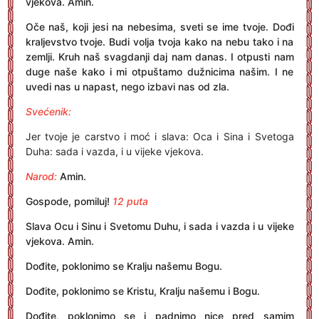
vjekova. Amin.
Oče naš, koji jesi na nebesima, sveti se ime tvoje. Dođi
kraljevstvo tvoje. Budi volja tvoja kako na nebu tako i na
zemlji. Kruh naš svagdanji daj nam danas. I otpusti nam
duge naše kako i mi otpuštamo dužnicima našim. I ne
uvedi nas u napast, nego izbavi nas od zla.
Svećenik:
Jer tvoje je carstvo i moć i slava: Oca i Sina i Svetoga
Duha: sada i vazda, i u vijeke vjekova.
Narod:
Amin.
Gospode, pomiluj!
12 puta
Slava Ocu i Sinu i Svetomu Duhu, i sada i vazda i u vijeke
vjekova. Amin.
Dođite, poklonimo se Kralju našemu Bogu.
Dođite, poklonimo se Kristu, Kralju našemu i Bogu.
Dođite, poklonimo se i padnimo nice pred samim