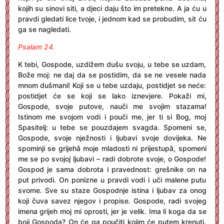
kojih su sinovi siti, a djeci daju što im pretekne. A ja ću u
pravdi gledati lice tvoje, i jednom kad se probudim, sit ću
ga se nagledati.
Psalam 24.
K tebi, Gospode, uzdižem dušu svoju, u tebe se uzdam,
Bože moj: ne daj da se postidim, da se ne vesele nada
mnom dušmani! Koji se u tebe uzdaju, postidjet se neće:
postidjet će se koji se lako iznevjere. Pokaži mi,
Gospode, svoje putove, nauči me svojim stazama!
Istinom me svojom vodi i pouči me, jer ti si Bog, moj
Spasitelj: u tebe se pouzdajem svagda. Spomeni se,
Gospode, svoje nježnosti i ljubavi svoje dovijeka. Ne
spominji se grijehâ moje mladosti ni prijestupâ, spomeni
me se po svojoj ljubavi – radi dobrote svoje, o Gospode!
Gospod je sama dobrota i pravednost: grešnike on na
put privodi. On ponizne u pravdi vodi i uči malene putu
svome. Sve su staze Gospodnje istina i ljubav za onog
koji čuva savez njegov i propise. Gospode, radi svojeg
imena grijeh moj mi oprosti, jer je velik. Ima li koga da se
boji Gospoda? On će ga poučiti kojim će putem krenuti.