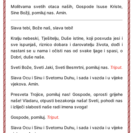
Molitvama svetih otaca naših, Gospode Isuse Kriste,
Sine Božji, pomiluj nas. Amin.
Slava tebi, Bože naš, slava tebi!
Kralju nebeski, Tješitelju, Duše istine, koji posvuda jesi i
sve ispunjaš, riznico dobara i darovatelju života, dođi i
nastani se u nama i očisti nas od svake ljage i spasi, o
Dobri, duše naše.
Sveti Bože, Sveti Jaki, Sveti Besmrtni, pomiluj nas.
Triput.
Slava Ocu i Sinu i Svetomu Duhu, i sada i vazda i u vijeke
vjekova. Amin.
Presveta Trojice, pomiluj nas! Gospode, oprosti grijehe
naše! Vladaru, otpusti bezakonja naša! Sveti, pohodi nas
i izliječi slabosti naše radi imena svoga!
Gospode, pomiluj.
Triput.
Slava Ocu i Sinu i Svetomu Duhu, i sada i vazda i u vijeke