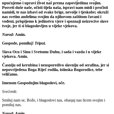
upućujemo i upravi život naš prema zapovijedima svojim.
Posveti duše naše, očisti tijela naša, ispravi nam misli i pročisti
namisli, te nas izbavi od svake brige, nevolje i tjeskobe; okruži
nas svetim anđelima svojim da njihovom zaštitom čuvani i
vođeni, prispijemo k jedinstvu vjere i spoznaji neizrecive slave
tvoje, jer ti si blagoslovljen u vijeke vjekova.
Narod:
Amin.
Gospode, pomiluj!
Triput.
Slava Ocu i Sinu i Svetomu Duhu, i sada i vazda i u vijeke
vjekova. Amin.
Časniju od kerubina i neusporedivo slavniju od serafina, jer si
nepovrijeđena Boga Riječ rodila, istinska Bogorodice, tebe
veličamo.
Imenom Gospodnjim blagoslovi, oče.
Svećenik:
Smiluj nam se, Bože, i blagoslovi nas, obasjaj nas licem svojim i
pomiluj nas.
Narod:
Amin.