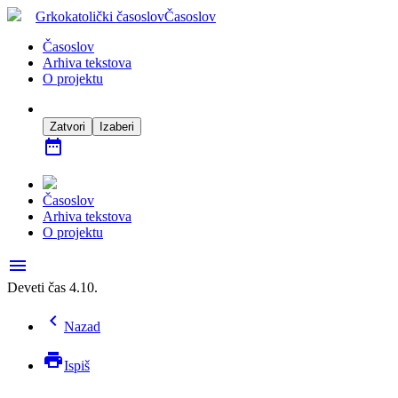
Grkokatolički časoslov
Časoslov
Časoslov
Arhiva tekstova
O projektu
Zatvori
Izaberi
date_range
Časoslov
Arhiva tekstova
O projektu
menu
Deveti čas 4.10.
chevron_left
Nazad
print
Ispiš