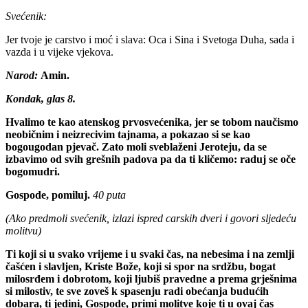
Svećenik:
Jer tvoje je carstvo i moć i slava: Oca i Sina i Svetoga Duha, sada i
vazda i u vijeke vjekova.
Narod:
Amin.
Kondak, glas 8.
Hvalimo te kao atenskog prvosvećenika, jer se tobom naučismo
neobičnim i neizrecivim tajnama, a pokazao si se kao
bogougodan pjevač. Zato moli sveblaženi Jeroteju, da se
izbavimo od svih grešnih padova pa da ti kličemo: raduj se oče
bogomudri.
Gospode, pomiluj.
40 puta
(Ako predmoli svećenik, izlazi ispred carskih dveri i govori sljedeću
molitvu)
Ti koji si u svako vrijeme i u svaki čas, na nebesima i na zemlji
čašćen i slavljen, Kriste Bože, koji si spor na srdžbu, bogat
milosrđem i dobrotom, koji ljubiš pravedne a prema grješnima
si milostiv, te sve zoveš k spasenju radi obećanja budućih
dobara, ti jedini, Gospode, primi molitve koje ti u ovaj čas