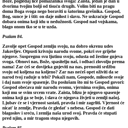
Bože, pogledaj lice pomazanika svoga! Zaista, jedan je dan u
dvorima tvojim bolji od tisuću drugih. Volim biti na pragu
doma Boga svoga nego boraviti u šatorima grešnika. Gospod,
Bog, sunce je i štit: on daje milost i slavu. Ne uskraćuje Gospod
dobara onima koji idu u nedužnosti. Gospod nad vojskama,
blago onom tko se u te uzda.
Psalam 84.
Zavolje opet Gospod zemlju svoju, na dobro okrenu udes
Jakovljev. Otpusti krivnju narodu svome, pokri sve grijehe
njegove. Suspregnu svu ljutinu svoju, odusta od žestine gnjeva
svoga. Obnovi nas, Bože, spasitelju naš, i odbaci zlovolju prema
nama! Zar ćeš se dovijeka gnjeviti na nas, prenositi srdžbu
svoju od koljena na koljeno? Zar nas nećeš opet oživiti da se
narod tvoj raduje u tebi? Pokaži nam, Gospode, milosrđe svoje
i daj nam svoje spasenje. Da poslušam što mi to Gospod govori:
Gospod obećava mir narodu svomu, vjernima svojim, onima
koji mu se svim srcem vrate. Zaista, blizu je njegovo spasenje
onima koji ga se boje, i slava će njegova živjeti u zemlji našoj.
Ljubav će se i vjernost sastati, pravda i mir zagrliti. Vjernost će
nicat' iz zemlje, Pravda će gledat' s nebesa. Gospod će dati
blagoslov i sreću, i zemlja naša urod svoj. Pravda će stupati
pred njim, a mir tragom stopa njegovih.
Psalam 85.