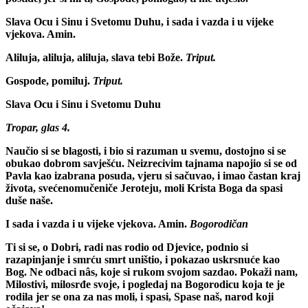
Slava Ocu i Sinu i Svetomu Duhu, i sada i vazda i u vijeke
vjekova. Amin.
Aliluja, aliluja, aliluja, slava tebi Bože.
Triput.
Gospode, pomiluj.
Triput.
Slava Ocu i Sinu i Svetomu Duhu
Tropar, glas 4.
Naučio si se blagosti, i bio si razuman u svemu, dostojno si se
obukao dobrom savješću. Neizrecivim tajnama napojio si se od
Pavla kao izabrana posuda, vjeru si sačuvao, i imao častan kraj
života, svećenomučeniče Jeroteju, moli Krista Boga da spasi
duše naše.
I sada i vazda i u vijeke vjekova. Amin.
Bogorodičan
Ti si se, o Dobri, radi nas rodio od Djevice, podnio si
razapinjanje i smrću smrt uništio, i pokazao uskrsnuće kao
Bog. Ne odbaci nâs, koje si rukom svojom sazdao. Pokaži nam,
Milostivi, milosrđe svoje, i pogledaj na Bogorodicu koja te je
rodila jer se ona za nas moli, i spasi, Spase naš, narod koji