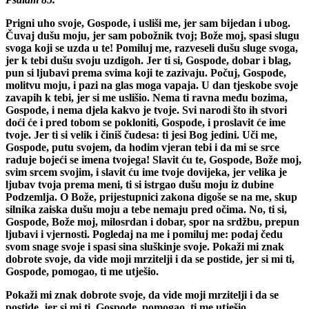
Prigni uho svoje, Gospode, i usliši me, jer sam bijedan i ubog.
Čuvaj dušu moju, jer sam pobožnik tvoj; Bože moj, spasi slugu
svoga koji se uzda u te! Pomiluj me, razveseli dušu sluge svoga,
jer k tebi dušu svoju uzdigoh. Jer ti si, Gospode, dobar i blag,
pun si ljubavi prema svima koji te zazivaju. Počuj, Gospode,
molitvu moju, i pazi na glas moga vapaja. U dan tjeskobe svoje
zavapih k tebi, jer si me uslišio. Nema ti ravna među bozima,
Gospode, i nema djela kakvo je tvoje. Svi narodi što ih stvori
doći će i pred tobom se pokloniti, Gospode, i proslavit će ime
tvoje. Jer ti si velik i činiš čudesa: ti jesi Bog jedini. Uči me,
Gospode, putu svojem, da hodim vjeran tebi i da mi se srce
raduje bojeći se imena tvojega! Slavit ću te, Gospode, Bože moj,
svim srcem svojim, i slavit ću ime tvoje dovijeka, jer velika je
ljubav tvoja prema meni, ti si istrgao dušu moju iz dubine
Podzemlja. O Bože, prijestupnici zakona digoše se na me, skup
silnika zaiska dušu moju a tebe nemaju pred očima. No, ti si,
Gospode, Bože moj, milosrdan i dobar, spor na srdžbu, prepun
ljubavi i vjernosti. Pogledaj na me i pomiluj me: podaj čedu
svom snage svoje i spasi sina sluškinje svoje. Pokaži mi znak
dobrote svoje, da vide moji mrzitelji i da se postide, jer si mi ti,
Gospode, pomogao, ti me utješio.
Pokaži mi znak dobrote svoje, da vide moji mrzitelji i da se
postide, jer si mi ti, Gospode, pomogao, ti me utješio.