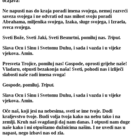
očajava!
Ne napusti nas do kraja poradi imena svojega, nemoj razvrći
saveza svojega i ne odvrati od nas milost svoju poradi
Abrahama, miljenika svojega, Izaka, sluge svojega, i Izraela,
sveca svojega.
Sveti Bože, Sveti Jaki, Sveti Besmrtni, pomiluj nas.
Triput.
Slava Ocu i Sinu i Svetomu Duhu, i sada i vazda i u vijeke
vjekova. Amin.
Presveta Trojice, pomiluj nas! Gospode, oprosti grijehe naše!
Vladaru, otpusti bezakonja naša! Sveti, pohodi nas i izliječi
slabosti naše radi imena svoga!
Gospode, pomiluj.
Triput.
Slava Ocu i Sinu i Svetomu Duhu, i sada i vazda i u vijeke
vjekova. Amin.
Oče naš, koji jesi na nebesima, sveti se ime tvoje. Dođi
kraljevstvo tvoje. Budi volja tvoja kako na nebu tako i na
zemlji. Kruh naš svagdanji daj nam danas. I otpusti nam duge
naše kako i mi otpuštamo dužnicima našim. I ne uvedi nas u
napast, nego izbavi nas od zla.