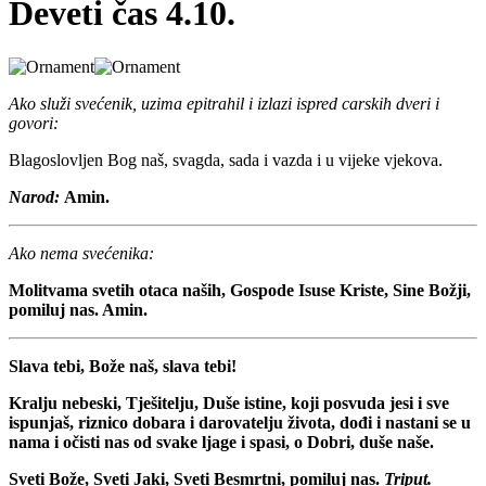
Deveti čas 4.10.
Ako služi svećenik, uzima epitrahil i izlazi ispred carskih dveri i
govori:
Blagoslovljen Bog naš, svagda, sada i vazda i u vijeke vjekova.
Narod:
Amin.
Ako nema svećenika:
Molitvama svetih otaca naših, Gospode Isuse Kriste, Sine Božji,
pomiluj nas. Amin.
Slava tebi, Bože naš, slava tebi!
Kralju nebeski, Tješitelju, Duše istine, koji posvuda jesi i sve
ispunjaš, riznico dobara i darovatelju života, dođi i nastani se u
nama i očisti nas od svake ljage i spasi, o Dobri, duše naše.
Sveti Bože, Sveti Jaki, Sveti Besmrtni, pomiluj nas.
Triput.