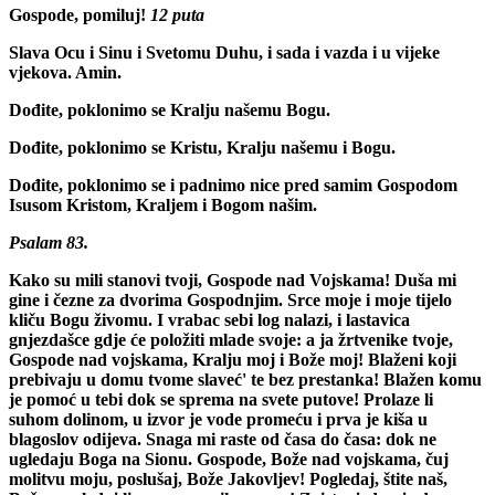
Gospode, pomiluj!
12 puta
Slava Ocu i Sinu i Svetomu Duhu, i sada i vazda i u vijeke
vjekova. Amin.
Dođite, poklonimo se Kralju našemu Bogu.
Dođite, poklonimo se Kristu, Kralju našemu i Bogu.
Dođite, poklonimo se i padnimo nice pred samim Gospodom
Isusom Kristom, Kraljem i Bogom našim.
Psalam 83.
Kako su mili stanovi tvoji, Gospode nad Vojskama! Duša mi
gine i čezne za dvorima Gospodnjim. Srce moje i moje tijelo
kliču Bogu živomu. I vrabac sebi log nalazi, i lastavica
gnjezdašce gdje će položiti mlade svoje: a ja žrtvenike tvoje,
Gospode nad vojskama, Kralju moj i Bože moj! Blaženi koji
prebivaju u domu tvome slaveć' te bez prestanka! Blažen komu
je pomoć u tebi dok se sprema na svete putove! Prolaze li
suhom dolinom, u izvor je vode promeću i prva je kiša u
blagoslov odijeva. Snaga mi raste od časa do časa: dok ne
ugledaju Boga na Sionu. Gospode, Bože nad vojskama, čuj
molitvu moju, poslušaj, Bože Jakovljev! Pogledaj, štite naš,