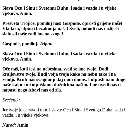
Slava Ocu i Sinu i Svetomu Duhu, i sada i vazda i u vijeke
vjekova. Amin.
Presveta Trojice, pomiluj nas! Gospode, oprosti grijehe naše!
Vladaru, otpusti bezakonja naša! Sveti, pohodi nas i izliječi
slabosti naše radi imena svoga!
Gospode, pomiluj.
Triput.
Slava Ocu i Sinu i Svetomu Duhu, i sada i vazda i u vijeke
vjekova. Amin.
Oče naš, koji jesi na nebesima, sveti se ime tvoje. Dođi
kraljevstvo tvoje. Budi volja tvoja kako na nebu tako i na
zemlji. Kruh naš svagdanji daj nam danas. I otpusti nam duge
naše kako i mi otpuštamo dužnicima našim. I ne uvedi nas u
napast, nego izbavi nas od zla.
Svećenik:
Jer tvoje je carstvo i moć i slava: Oca i Sina i Svetoga Duha: sada i
vazda, i u vijeke vjekova.
Narod:
Amin.